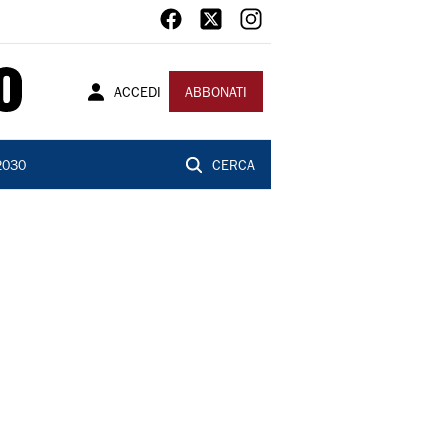
ACCEDI
ABBONATI
2030
CERCA