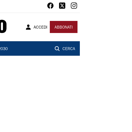
ACCEDI
ABBONATI
2030
CERCA