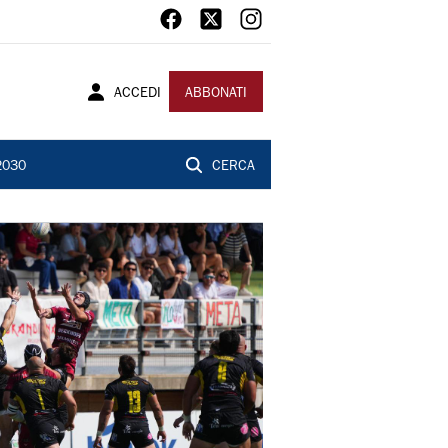
ACCEDI
ABBONATI
2030
CERCA