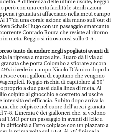
scudetto. A differenza delle ultime uscite, Reggio
 però con una certa facilità le sterili azioni
appena i granata si affacciano nella metà campo
Al 17’da una corale azione alla mano sull’out di
ro dove Schalk Hugo con un passaggio smarcante
’accorrente Conrado Roura che resiste al ritorno
 in meta. Reggio si ritrova così sullo 0-5 .
reso tanto da andare negli spogliatoi avanti di
zia la ripresa a marce alte. Ruaro dà il via ad
 granata che porta Colombo a sfiorare ancora
Al 49’si rivede in campo Nicolò D’Amico dopo la
di Favre con i galloni di capitano che vengono
Wagenpfeil. Reggio rischia di capitolare al 50’
e proprio a due passi dalla linea di meta. Al
lio colpito al ginocchio e costretto ad uscire
 intensità ed efficacia. Subito dopo arriva la
na che colpisce nel cuore dell’area i granata
 7-8. L’inerzia è dei gialloneri che, si vedono
al TMO per un passaggio in avanti di Jelic a
in difficoltà a Ferro colpisce con un piazzato a
per la prima volta sul 10-8. Al 70’ finisce la