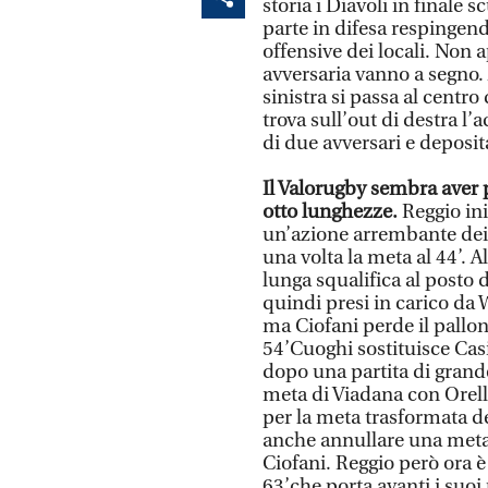
storia i Diavoli in finale 
parte in difesa respingendo
offensive dei locali. Non 
avversaria vanno a segno. 
sinistra si passa al cent
trova sull’out di destra l
di due avversari e deposita
Il Valorugby sembra aver p
otto lunghezze.
Reggio ini
un’azione arrembante dei
una volta la meta al 44’. 
lunga squalifica al posto 
quindi presi in carico da 
ma Ciofani perde il pallon
54’Cuoghi sostituisce Casi
dopo una partita di grande
meta di Viadana con Orella
per la meta trasformata del
anche annullare una meta 
Ciofani. Reggio però ora è 
63’che porta avanti i suoi 