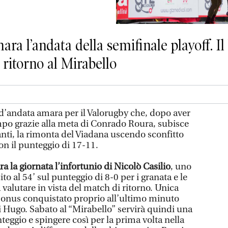
ara l’andata della semifinale playoff. I
l ritorno al Mirabello
d’andata amara per il Valorugby che, dopo aver
mpo grazie alla meta di Conrado Roura, subisce
vanti, la rimonta del Viadana uscendo sconfitto
con il punteggio di 17-11.
 la giornata l’infortunio di Nicolò Casilio
, uno
to al 54’ sul punteggio di 8-0 per i granata e le
valutare in vista del match di ritorno. Unica
bonus conquistato proprio all’ultimo minuto
di Hugo. Sabato al “Mirabello” servirà quindi una
unteggio e spingere così per la prima volta nella