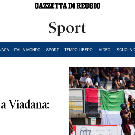
Sport
NACA
ITALIA MONDO
SPORT
TEMPO LIBERO
VIDEO
SCUOLA 
 a Viadana: