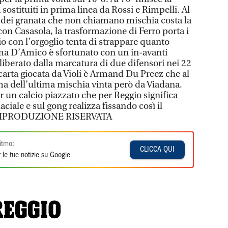
sostituiti in prima linea da Rossi e Rimpelli. Al
 dei granata che non chiamano mischia costa la
on Casasola, la trasformazione di Ferro porta i
io con l’orgoglio tenta di strappare quanto
ma D’Amico è sfortunato con un in-avanti
liberato dalla marcatura di due difensori nei 22
 carta giocata da Violi è Armand Du Preez che al
ima dell’ultima mischia vinta però da Viadana.
 un calcio piazzato che per Reggio significa
ciale e sul gong realizza fissando così il
© RIPRODUZIONE RISERVATA
itmo:
CLICCA QUI
 le tue notizie su Google