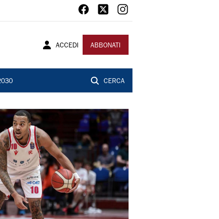
ACCEDI
ABBONATI
2030
CERCA