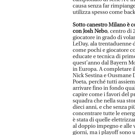
causa senza far rimpiange
utilizza spesso come back
Sotto canestro Milano è co
con Josh Nebo
, centro di 
giocatore in grado di volar
LeDay, ala trentaduenne d
come pochi e giocatore co
educate e tecnica di primo
quest’anno dal Bayern Mo
in Europa. A completare i
Nick Sestina e Ousmane Di
Poeta, perché tutti assiem
arrivare fino in fondo quals
capire come i favori del p
squadra che nella sua stor
dieci anni, e che senza 
concentrare tutte le energ
è stata di quelle elettrizz
al doppio impegno e alle v
giorni, ma i playoff sono u