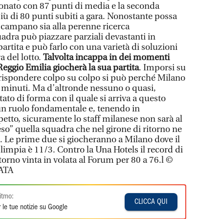
onato con 87 punti di media e la seconda
iù di 80 punti subiti a gara. Nonostante possa
 campano sia alla perenne ricerca
uadra può piazzare parziali devastanti in
rtita e può farlo con una varietà di soluzioni
a del lotto.
Talvolta incappa in dei momenti
 Reggio Emilia giocherà la sua partita
. Imporsi su
rispondere colpo su colpo si può perché Milano
0 minuti. Ma d’altronde nessuno o quasi,
tato di forma con il quale si arriva a questo
n ruolo fondamentale e, tenendo in
etto, sicuramente lo staff milanese non sarà al
eso” quella squadra che nel girone di ritorno ne
e. Le prime due si giocheranno a Milano dove il
limpia è 11/3. Contro la Una Hotels il record di
itorno vinta in volata al Forum per 80 a 76.l ©
ATA
itmo:
CLICCA QUI
 le tue notizie su Google