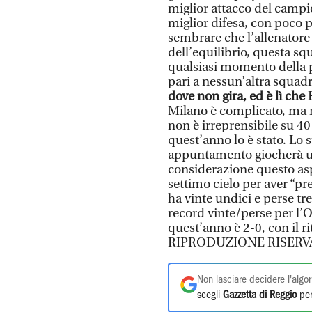
miglior attacco del campi
miglior difesa, con poco p
sembrare che l’allenatore
dell’equilibrio, questa sq
qualsiasi momento della pa
pari a nessun’altra squadr
dove non gira, ed è lì che
Milano è complicato, ma 
non è irreprensibile su 4
quest’anno lo è stato. Lo s
appuntamento giocherà u
considerazione questo asp
settimo cielo per aver “pr
ha vinte undici e perse tr
record vinte/perse per l’O
quest’anno è 2-0, con il r
RIPRODUZIONE RISERV
Non lasciare decidere l'algor
scegli
Gazzetta di Reggio
per