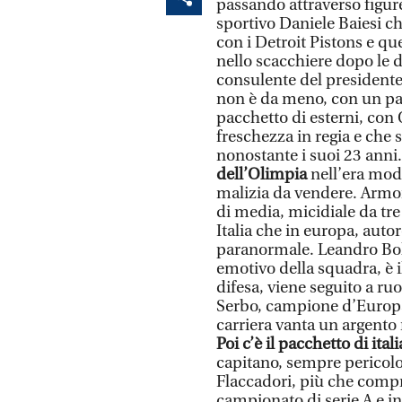
passando attraverso figure
sportivo Daniele Baiesi ch
con i Detroit Pistons e qu
nello scacchiere dopo le 
consulente del presidente
non è da meno, con un parc
pacchetto di esterni, con 
freschezza in regia e che 
nonostante i suoi 23 anni
dell’Olimpia
nell’era mod
malizia da vendere. Armon
di media, micidiale da tre
Italia che in europa, autor
paranormale. Leandro Bol
emotivo della squadra, è i
difesa, viene seguito a ru
Serbo, campione d’Europa 
carriera vanta un argento
Poi c’è il pacchetto di itali
capitano, sempre pericolos
Flaccadori, più che compr
campionato di serie A e i