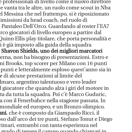
 professionali di livello come il nuovo direttore
e vanta tra le altre, un ruolo come scout in Nba
el Messina che nel frattempo, si è riposizionato
dimissioni da head coach, nel ruolo di
 Pantaleo Dell’Orco. Guardando al roster l’EA7
o giocatori di livello europeo a partire dal
Quinn Ellis play titolare, che porta personalità e
si è già imposto alla guida della squadra
.
Shavon Shields, uno dei migliori marcatori
erna, non ha bisogno di presentazioni. Estro e
i Brooks, top scorer per Milano con 16 punti
 punti e letteralmente esploso quest’anno sia in
e di alcune prestazioni al limite del
maro, argentino talentuoso e vero leader
l giocatore che quando alza i giri del motore in
ota da tutta la squadra. Poi c’è Marco Guduric,
con il Fenerbahce nella stagione passata. In
 mondiale ed europeo, e un Bronzo olimpico.
ani
, che è composto da Giampaolo Ricci, il
o dall’arco dei tre punti, Stefano Tonut e Diego
imari, entrambi con tanta esperienza nel
n grado di tenere il campo quando chiamati in