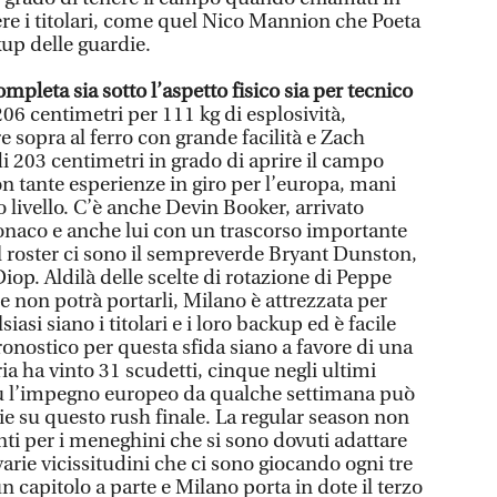
re i titolari, come quel Nico Mannion che Poeta
up delle guardie.
mpleta sia sotto l’aspetto fisico sia per tecnico
206 centimetri per 111 kg di esplosività,
e sopra al ferro con grande facilità e Zach
i 203 centimetri in grado di aprire il campo
n tante esperienze in giro per l’europa, mani
 livello. C’è anche Devin Booker, arrivato
naco e anche lui con un trascorso importante
l roster ci sono il sempreverde Bryant Dunston,
op. Aldilà delle scelte di rotazione di Peppe
e non potrà portarli, Milano è attrezzata per
iasi siano i titolari e i loro backup ed è facile
ronostico per questa sfida siano a favore di una
ia ha vinto 31 scudetti, cinque negli ultimi
più l’impegno europeo da qualche settimana può
ie su questo rush finale. La regular season non
anti per i meneghini che si sono dovuti adattare
arie vicissitudini che ci sono giocando ogni tre
n capitolo a parte e Milano porta in dote il terzo