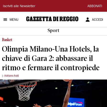
Gazzetta
Iscriviti alle Newsletter
ABBONATI
di
MENU
ACCEDI
Reggio
Sport
Basket
Olimpia Milano-Una Hotels, la
chiave di Gara 2: abbassare il
ritmo e fermare il contropiede
Adriano Arati