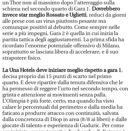
un Thor non al massimo dopo l’atterraggio sulla
schiena nel secondo quarto di Gara 1.
Dovrebbero
invece star meglio Rossato e Uglietti
, reduci da giorni
alle prese con un virus piuttosto pesante ma
comunque positivi al debutto. Come sempre nelle
serie a più impegni, Gara 2 è quella in cui inizia la
partita tattica degli aggiustamenti. La prima sfida ha
ricordato l’enorme potenziale offensivo di Milano,
soprattutto se lasciata libera di accelerare, e il suo
strapotere fisico.
La Una Hotels deve iniziare meglio rispetto a gara 1
,
decisa proprio dai 15 punti di scarto nel primo
quarto. E deve ripartire dalla tenuta difensiva che le
ha permesso di reggere l’urto nel secondo tempo, con
grinta e attenzione ai movimenti senza palla.
L’Olimpia è più forte, certo, ma quando ha visto
calare le percentuali dal perimetro e dalla media ha
faticato a produrre attacco con continuità, salvata
dalla concretezza di Diop in area (8/8 ai liberi) e dalle
giocate di talento e esperienza di Guduric. Per come