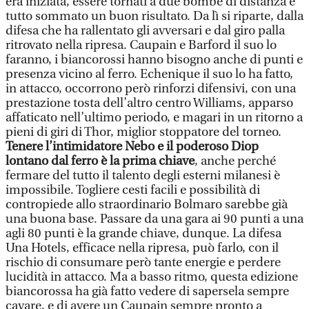
era iniziata, essere tornati a due bombe di distanza è
tutto sommato un buon risultato. Da lì si riparte, dalla
difesa che ha rallentato gli avversari e dal giro palla
ritrovato nella ripresa. Caupain e Barford il suo lo
faranno, i biancorossi hanno bisogno anche di punti e
presenza vicino al ferro. Echenique il suo lo ha fatto,
in attacco, occorrono però rinforzi difensivi, con una
prestazione tosta dell’altro centro Williams, apparso
affaticato nell’ultimo periodo, e magari in un ritorno a
pieni di giri di Thor, miglior stoppatore del torneo.
Tenere l’intimidatore Nebo e il poderoso Diop
lontano dal ferro è la prima chiave
, anche perché
fermare del tutto il talento degli esterni milanesi è
impossibile. Togliere cesti facili e possibilità di
contropiede allo straordinario Bolmaro sarebbe già
una buona base. Passare da una gara ai 90 punti a una
agli 80 punti è la grande chiave, dunque. La difesa
Una Hotels, efficace nella ripresa, può farlo, con il
rischio di consumare però tante energie e perdere
lucidità in attacco. Ma a basso ritmo, questa edizione
biancorossa ha già fatto vedere di sapersela sempre
cavare, e di avere un Caupain sempre pronto a