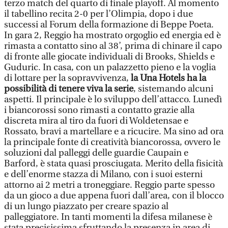
terzo match del quarto di finale playoff. Al momento
il tabellino recita 2-0 per l’Olimpia, dopo i due
successi al Forum della formazione di Beppe Poeta.
In gara 2, Reggio ha mostrato orgoglio ed energia ed è
rimasta a contatto sino al 38’, prima di chinare il capo
di fronte alle giocate individuali di Brooks, Shields e
Guduric. In casa, con un palazzetto pieno e la voglia
di lottare per la sopravvivenza,
la Una Hotels ha la
possibilità di tenere viva la serie
, sistemando alcuni
aspetti. Il principale è lo sviluppo dell’attacco. Lunedì
i biancorossi sono rimasti a contatto grazie alla
discreta mira al tiro da fuori di Woldetensae e
Rossato, bravi a martellare e a ricucire. Ma sino ad ora
la principale fonte di creatività biancorossa, ovvero le
soluzioni dal palleggi delle guardie Caupain e
Barford, è stata quasi prosciugata. Merito della fisicità
e dell’enorme stazza di Milano, con i suoi esterni
attorno ai 2 metri a troneggiare. Reggio parte spesso
da un gioco a due appena fuori dall’area, con il blocco
di un lungo piazzato per creare spazio al
palleggiatore. In tanti momenti la difesa milanese è
stata precisissima sfruttando la presenza in area di