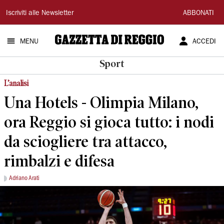
Gazzetta
Iscriviti alle Newsletter
ABBONATI
di
MENU
ACCEDI
Reggio
Sport
L’analisi
Una Hotels - Olimpia Milano,
ora Reggio si gioca tutto: i nodi
da sciogliere tra attacco,
rimbalzi e difesa
Adriano Arati