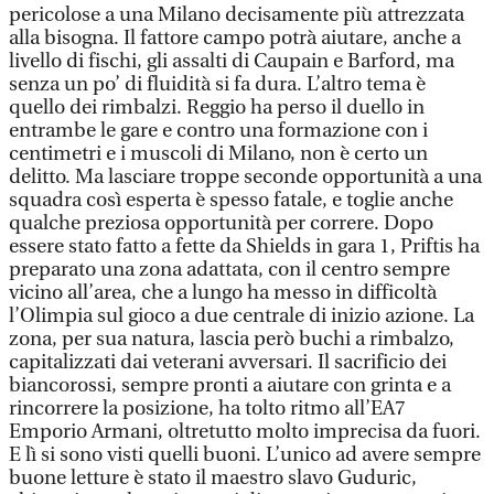
pericolose a una Milano decisamente più attrezzata
alla bisogna. Il fattore campo potrà aiutare, anche a
livello di fischi, gli assalti di Caupain e Barford, ma
senza un po’ di fluidità si fa dura. L’altro tema è
quello dei rimbalzi. Reggio ha perso il duello in
entrambe le gare e contro una formazione con i
centimetri e i muscoli di Milano, non è certo un
delitto. Ma lasciare troppe seconde opportunità a una
squadra così esperta è spesso fatale, e toglie anche
qualche preziosa opportunità per correre. Dopo
essere stato fatto a fette da Shields in gara 1, Priftis ha
preparato una zona adattata, con il centro sempre
vicino all’area, che a lungo ha messo in difficoltà
l’Olimpia sul gioco a due centrale di inizio azione. La
zona, per sua natura, lascia però buchi a rimbalzo,
capitalizzati dai veterani avversari. Il sacrificio dei
biancorossi, sempre pronti a aiutare con grinta e a
rincorrere la posizione, ha tolto ritmo all’EA7
Emporio Armani, oltretutto molto imprecisa da fuori.
E lì si sono visti quelli buoni. L’unico ad avere sempre
buone letture è stato il maestro slavo Guduric,