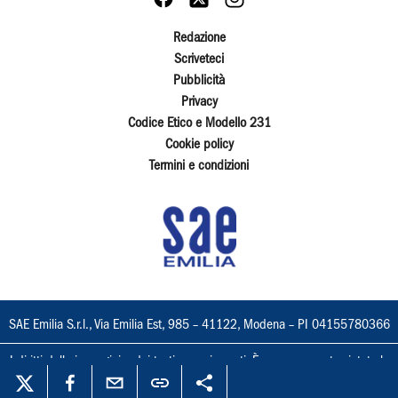
Redazione
Scriveteci
Pubblicità
Privacy
Codice Etico e Modello 231
Cookie policy
Termini e condizioni
SAE Emilia S.r.l., Via Emilia Est, 985 – 41122, Modena – PI 04155780366
I diritti delle immagini e dei testi sono riservati. È espressamente vietata la
loro riproduzione con qualsiasi mezzo e l'adattamento totale o parziale.