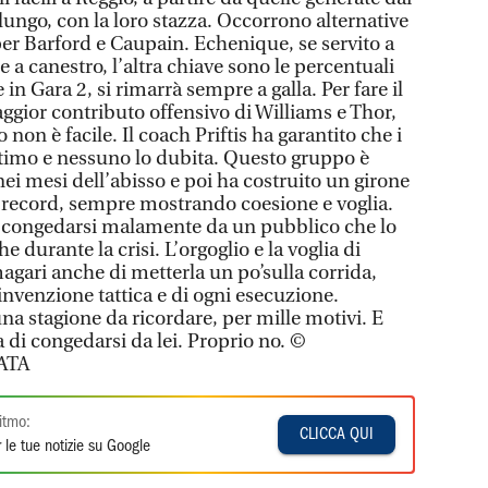
 lungo, con la loro stazza. Occorrono alternative
per Barford e Caupain. Echenique, se servito a
e a canestro, l’altra chiave sono le percentuali
 in Gara 2, si rimarrà sempre a galla. Per fare il
ggior contributo offensivo di Williams e Thor,
non è facile. Il coach Priftis ha garantito che i
ultimo e nessuno lo dubita. Questo gruppo è
i mesi dell’abisso e poi ha costruito un girone
da record, sempre mostrando coesione e voglia.
i congedarsi malamente da un pubblico che lo
 durante la crisi. L’orgoglio e la voglia di
agari anche di metterla un po’sulla corrida,
invenzione tattica e di ogni esecuzione.
a stagione da ricordare, per mille motivi. E
 di congedarsi da lei. Proprio no. ©
ATA
itmo:
CLICCA QUI
 le tue notizie su Google