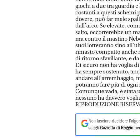
giochi a due tra guardia e
costanti a questi schemi 
dovere, può far male spall
dall’arco. Se elevate, come
salto, occorrerebbe un ma
ma contro il mastino Nebo 
suoi lotteranno sino all’
rimasto compatto anche ne
di ritorno sfavillante, e 
Di sicuro non ha voglia d
ha sempre sostenuto, anche
andare all’arrembaggio, m
potranno fare più di ogni 
Comunque vada, è stata un
nessuno ha davvero voglia
RIPRODUZIONE RISERV
Non lasciare decidere l'algor
scegli
Gazzetta di Reggio
per