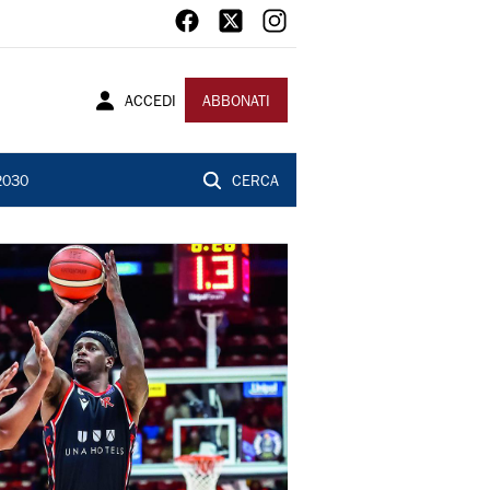
ACCEDI
ABBONATI
2030
CERCA