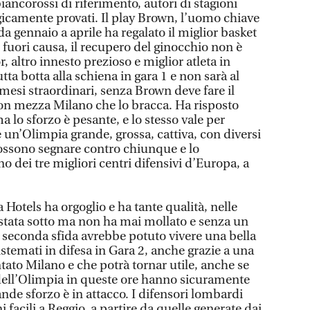
biancorossi di riferimento, autori di stagioni
gicamente provati. Il play Brown, l’uomo chiave
a gennaio a aprile ha regalato il miglior basket
 fuori causa, il recupero del ginocchio non è
 altro innesto prezioso e miglior atleta in
ta botta alla schiena in gara 1 e non sarà al
si straordinari, senza Brown deve fare il
con mezza Milano che lo bracca. Ha risposto
lo sforzo è pesante, e lo stesso vale per
’è un’Olimpia grande, grossa, cattiva, con diversi
ossono segnare contro chiunque e lo
 dei tre migliori centri difensivi d’Europa, a
 Hotels ha orgoglio e ha tante qualità, nelle
stata sotto ma non ha mai mollato e senza un
a seconda sfida avrebbe potuto vivere una bella
sistemati in difesa in Gara 2, anche grazie a una
tato Milano e che potrà tornar utile, anche se
dell’Olimpia in queste ore hanno sicuramente
grande sforzo è in attacco. I difensori lombardi
 facili a Reggio, a partire da quelle generate dai