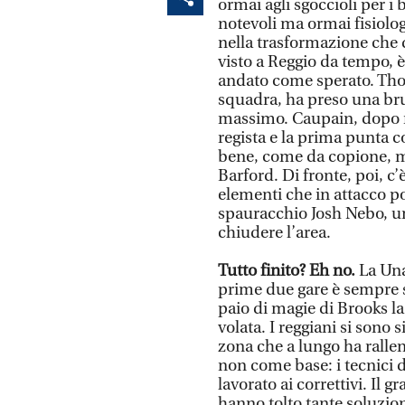
ormai agli sgoccioli per i 
notevoli ma ormai fisiolo
nella trasformazione che d
visto a Reggio da tempo, è
andato come sperato. Thor,
squadra, ha preso una brut
massimo. Caupain, dopo me
regista e la prima punta 
bene, come da copione, ma 
Barford. Di fronte, poi, c
elementi che in attacco p
spauracchio Josh Nebo, uno
chiudere l’area.
Tutto finito? Eh no.
La Una
prime due gare è sempre 
paio di magie di Brooks l
volata. I reggiani si sono 
zona che a lungo ha rallen
non come base: i tecnici 
lavorato ai correttivi. Il 
hanno tolto tante soluzioni