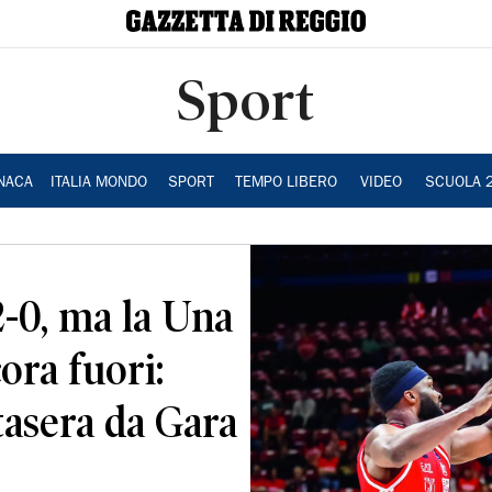
Sport
NACA
ITALIA MONDO
SPORT
TEMPO LIBERO
VIDEO
SCUOLA 
2-0, ma la Una
ora fuori:
tasera da Gara