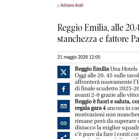
Adriano Arati
Reggio Emilia, alle 20.
stanchezza e fattore Pa
21 maggio 2026 12:05
Reggio Emilia
Una Hotels a
Oggi alle 20. 45 sulle tav
affronterà nuovamente l’EA
di finale scudetto 2025-2
avanti 2-0 grazie alle vitt
Reggio è fuori e saluta, c
regala gara 4
ancora in casa
motivazioni non manchera
rimane però da superare u
distacco la miglior squadra
c’è pure da fare i conti c