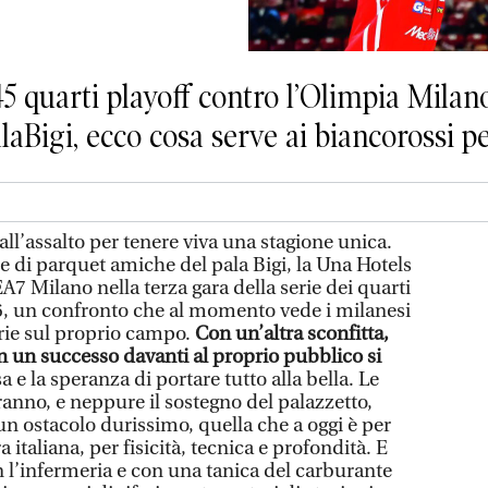
45 quarti playoff contro l’Olimpia Milano
laBigi, ecco cosa serve ai biancorossi pe
ll’assalto per tenere viva una stagione unica.
ole di parquet amiche del pala Bigi, la Una Hotels
7 Milano nella terza gara della serie dei quarti
6, un confronto che al momento vede i milanesi
orie sul proprio campo.
Con un’altra sconfitta,
on un successo davanti al proprio pubblico si
 e la speranza di portare tutto alla bella. Le
nno, e neppure il sostegno del palazzetto,
n ostacolo durissimo, quella che a oggi è per
 italiana, per fisicità, tecnica e profondità. E
on l’infermeria e con una tanica del carburante