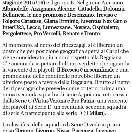
stagione 2015/16)
e il girone B. Nel girone A ci sono
Albinoleffe, Arzignano, Alcione, Cittadella, Dolomiti
Bellunesi, le neo promosse Desenzano, Treviso e
Folgore Caratese, Giana Erminio, Juventus Nex Gen o
InterU23, Lecco, Lumezzane, Novara, Ospitaletto,
Pergolettese, Pro Vercelli, Renate e Trento.
Al momento, al netto dei ripescaggi, si è liberato un
posto che per posizione geografica spetta al Carpi che
viene considerato più a nord rispetto alla Reggiana.
C’è ancora da aspettare l’ultimo verdetto che riguarda
la vincente dei playoff.
Il Brescia è in semifinale
e una
promozione delle rondinelle potrebbe liberare un
ulteriore posto a favore della Reggiana. Il tutto al netto
dei ripescaggi che prevede come criterio: prima una
nuova seconda squadra di serie A, poi una retrocessa
dalla Serie C (
Virtus Verona e Pro Patria
) una vincente
dei playoff di Serie D, un’eventuale seconda squadra
di serie A partecipante alla serie D (il
Milan
).
La classifica delle squadra di Serie D vede ai primi
posti
Teramo, Ligorna, Nissa, Piacenza, Legnago,