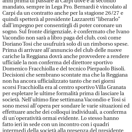
anni prima di passare al Carpi dove è al secondo
mandato, sempre in Lega Pro. Bernardi è vincolato al
Carpi da un contratto anche per la stagione 26/27 e
quindi spetterà al presidente Lazzaretti “liberarlo”
dall’impegno per consentirgli di poter coronare un
sogno. Sul fronte dirigenziale, è confermato che Ivano
Vacondio non sarà a libro paga del club, così come
Doriano Tosi che usufruirà solo di un rimborso spese.
Prima di arrivare all’annuncio del club delle nuove
cariche la Reggiana dovrà anche provvedere a rendere
ufficiale la non conferma del direttore sportivo
Domenico Fracchiolla e del tecnico Pierpaolo Bisoli.
Decisioni che sembrano scontate ma che la Reggiana
non ha ancora ufficializzato tanto che nei giorni
scorsi Fracchiolla era al centro sportivo Villa Granata
per espletare le ultime formalità prima di lasciare la
società. Nell’ultimo fine settimana Vacondio e Tosi si
sono messi all’opera per sondare le varie situazioni ed
effettuare anche dei colloqui individuali, a conferma
di un’operatività ormai evidente. Lo stesso hanno
fatto ieri in sede con un incontro con i quadri
intermedi della società alla presenza del presidente