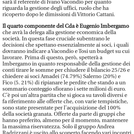
sarà il referente di Ivano Vacondio per quanto
riguarda la gestione degli uffici, ruolo che ha
ricoperto dopo le dimissioni di Vittorio Cattani.
Il quarto componente del Cda è Eugenio Imbergamo
che avrà la delega alla gestione economica della
società. In questa fase cruciale subentrano le
decisioni che spettano essenzialmente ai soci, i quali
dovranno indicare a Vacondio e Tosi un budget su cui
lavorare. Prima di questo, però, spetterà a
Imbergamo in quanto responsabile della gestione dei
conti tirare le somme per chiudere il bilancio 25/26 e
chiedere ai soci Amadei (74.79%) Salerno (20%) e
Fico (5. 21%) di ripianare le perdite che stando a un
sommario conteggio sfiorano i sette milioni di euro.
C’è poi un’altra partita che si gioca su tavoli diversi e
fa riferimento alle offerte che, con varie tempistiche,
sono state presentate per l’acquisizione del 100%
della società granata. Offerte da parte di gruppi che
hanno preferito, almeno per il momento, mantenere
la massima riservatezza. Solo il gruppo Andrea
Radrizzani è uscito allo scoperto facendo vari incontri