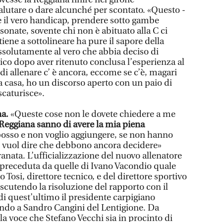
alutare o dare alcunché per scontato. «Questo -
 il vero handicap, prendere sotto gambe
onate, sovente chi non è abituato alla C ci
 tiene a sottolineare ha pure il sapore della
solutamente al vero che abbia deciso di
co dopo aver ritenuto conclusa l’esperienza al
 di allenare c’ è ancora, eccome se c’è, magari
a casa, ho un discorso aperto con un paio di
scaturisce».
na.
«Queste cose non le dovete chiedere a me
 Reggiana sanno di avere la mia piena
 posso e non voglio aggiungere, se non hanno
se vuol dire che debbono ancora decidere»
anata. L’ufficializzazione del nuovo allenatore
 preceduta da quelle di Ivano Vacondio quale
 Tosi, direttore tecnico, e del direttore sportivo
scutendo la risoluzione del rapporto con il
 di quest’ultimo il presidente carpigiano
ndo a Sandro Cangini del Lentigione. Da
la voce che Stefano Vecchi sia in procinto di