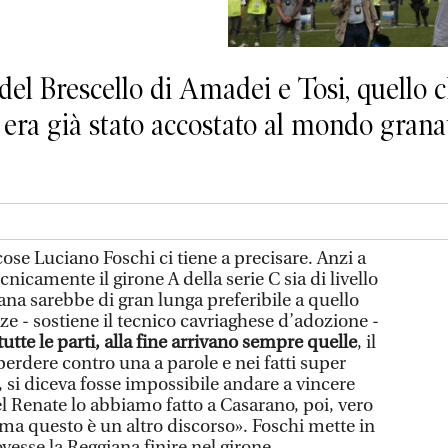
 del Brescello di Amadei e Tosi, quello c
 era già stato accostato al mondo grana
ose Luciano Foschi ci tiene a precisare. Anzi a
nicamente il girone A della serie C sia di livello
iana sarebbe di gran lunga preferibile a quello
ze - sostiene il tecnico cavriaghese d’adozione -
tutte le parti, alla fine arrivano sempre quelle
, il
erdere contro una a parole e nei fatti super
 si diceva fosse impossibile andare a vincere
l Renate lo abbiamo fatto a Casarano, poi, vero
 ma questo è un altro discorso». Foschi mette in
vesse la Reggiana finire nel girone