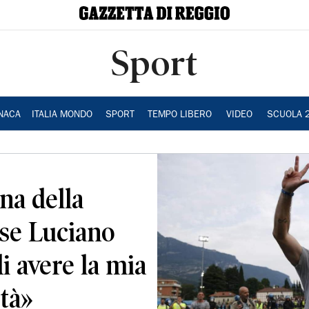
Sport
NACA
ITALIA MONDO
SPORT
TEMPO LIBERO
VIDEO
SCUOLA 
na della
sse Luciano
i avere la mia
ità»