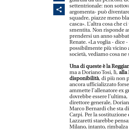
settentrionale: non sottov
argomenta- può diventare
squadre, piazze meno blas
casca». L’altra cosa che ci
smentita. Non risponde as
prendersi un anno sabbati
Renate. «La voglia - dice -
possibilmente più vicino 
società, vediamo cosa ne 
Una di queste è la Reggia
ma a Doriano Tosi, lì,
alla
disponibilità
, di più non
ancora ufficializzato for
ammette l’allenatore ex gr
dovrebbe essere l’ultima,
direttore generale, Doriano
Marco Bernardi che sta di
Carpi. Per la sostituzione
Lazzaretti starebbe pensa
Milano, intanto, rimbalza 