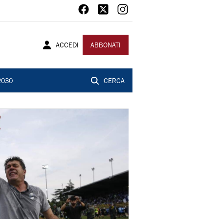
ACCEDI
ABBONATI
2030
CERCA