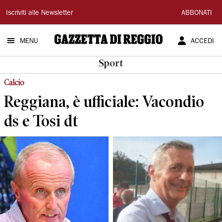
Gazzetta
Iscriviti alle Newsletter
ABBONATI
di
MENU
ACCEDI
Reggio
Sport
Calcio
Reggiana, è ufficiale: Vacondio
ds e Tosi dt