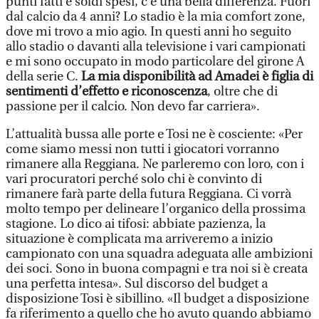
punti fatti e soldi spesi, c’è una bella differenza. Fuori
dal calcio da 4 anni? Lo stadio è la mia comfort zone,
dove mi trovo a mio agio. In questi anni ho seguito
allo stadio o davanti alla televisione i vari campionati
e mi sono occupato in modo particolare del girone A
della serie C.
La mia disponibilità ad Amadei è figlia di
sentimenti d’effetto e riconoscenza
, oltre che di
passione per il calcio. Non devo far carriera».
L’attualità bussa alle porte e Tosi ne è cosciente: «Per
come siamo messi non tutti i giocatori vorranno
rimanere alla Reggiana. Ne parleremo con loro, con i
vari procuratori perché solo chi è convinto di
rimanere farà parte della futura Reggiana. Ci vorrà
molto tempo per delineare l’organico della prossima
stagione. Lo dico ai tifosi: abbiate pazienza, la
situazione è complicata ma arriveremo a inizio
campionato con una squadra adeguata alle ambizioni
dei soci. Sono in buona compagni e tra noi si è creata
una perfetta intesa». Sul discorso del budget a
disposizione Tosi è sibillino. «Il budget a disposizione
fa riferimento a quello che ho avuto quando abbiamo