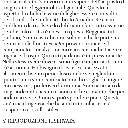
non scavalcato. Non vorrei mai sapere dell’acquisto di
un giocatore leggendolo sul giornale. Questo mi
aspetto da chi ha le varie deleghe: essere coinvolto
per il ruolo che mi ha attribuito Amadei. Se c’è un
problema da risolvere lo dobbiamo fare tutti assieme
perché solo così si è coesi. In questa Reggiana tutti
parlano, è una casa che non solo non ha le porte ma
nemmeno le finestre». «Per provare a vincere il
campionato - incalza - occorre invece anche tacere e
ingoiare il rospo. Qui tutti parlano, è impressionante.
Nella stessa sede dove ci sono figure importanti, non
c’è armonia. Ho bisogno di essere accarezzato
altrimenti divento pericoloso anche se negli ultimi
quattro anni sono cambiato: non ho voglia di litigare
con nessuno, preferisco l’armonia. Sono animato da
un grande entusiasmo e sono anche convinto che per
andare in serie B non si può spendere poco. Questa
sarà una dirigenza che baserà tutto sulla serietà,
trasparenza e sullo stile».
© RIPRODUZIONE RISERVATA