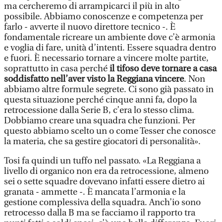
ma cercheremo di arrampicarci il più in alto
possibile. Abbiamo conoscenze e competenza per
farlo - avverte il nuovo direttore tecnico -. È
fondamentale ricreare un ambiente dove c’è armonia
e voglia di fare, unità d’intenti. Essere squadra dentro
e fuori. È necessario tornare a vincere molte partite,
soprattutto in casa perché
il tifoso deve tornare a casa
soddisfatto nell’aver visto la Reggiana vincere
. Non
abbiamo altre formule segrete. Ci sono già passato in
questa situazione perché cinque anni fa, dopo la
retrocessione dalla Serie B, c’era lo stesso clima.
Dobbiamo creare una squadra che funzioni. Per
questo abbiamo scelto un o come Tesser che conosce
la materia, che sa gestire giocatori di personalità».
Tosi fa quindi un tuffo nel passato. «La Reggiana a
livello di organico non era da retrocessione, almeno
sei o sette squadre dovevano infatti essere dietro ai
granata - ammette -. È mancata l’armonia e la
gestione complessiva della squadra. Anch’io sono
retrocesso dalla B ma se facciamo il rapporto tra