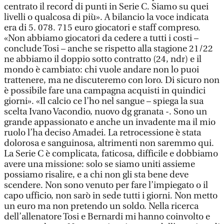
centrato il record di punti in Serie C. Siamo su quei
livelli o qualcosa di più». A bilancio la voce indicata
era di 5. 078. 715 euro giocatori e staff compreso.
«Non abbiamo giocatori da cedere a tutti i costi –
conclude Tosi – anche se rispetto alla stagione 21/22
ne abbiamo il doppio sotto contratto (24, ndr) e il
mondo è cambiato: chi vuole andare non lo puoi
trattenere, ma ne discuteremo con loro. Di sicuro non
è possibile fare una campagna acquisti in quindici
giorni». «Il calcio ce l’ho nel sangue – spiega la sua
scelta Ivano Vacondio, nuovo dg granata -. Sono un
grande appassionato e anche un invadente ma il mio
ruolo l’ha deciso Amadei. La retrocessione è stata
dolorosa e sanguinosa, altrimenti non saremmo qui.
La Serie C è complicata, faticosa, difficile e dobbiamo
avere una missione: solo se siamo uniti assieme
possiamo risalire, e a chi non gli sta bene deve
scendere. Non sono venuto per fare l’impiegato o il
capo ufficio, non sarò in sede tutti i giorni. Non metto
un euro ma non pretendo un soldo. Nella ricerca
dell’allenatore Tosi e Bernardi mi hanno coinvolto e