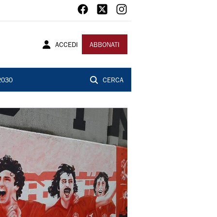
ACCEDI
ABBONATI
2030
CERCA