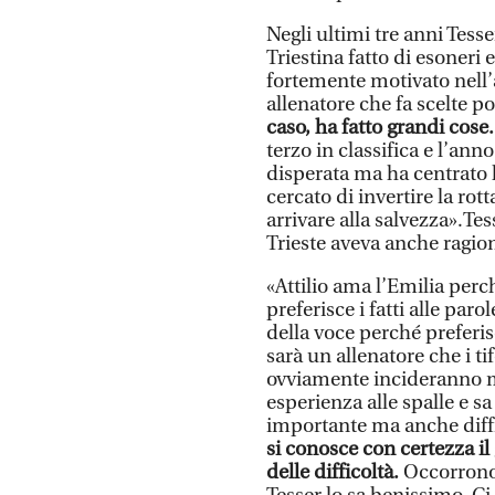
Negli ultimi tre anni Tes
Triestina fatto di esoneri 
fortemente motivato nell’a
allenatore che fa scelte 
caso, ha fatto grandi cose.
terzo in classifica e l’an
disperata ma ha centrato 
cercato di invertire la ro
arrivare alla salvezza».Tes
Trieste aveva anche ragion
«Attilio ama l’Emilia perc
preferisce i fatti alle paro
della voce perché preferis
sarà un allenatore che i t
ovviamente incideranno mo
esperienza alle spalle e s
importante ma anche diffi
si conosce con certezza il 
delle difficoltà.
Occorrono 