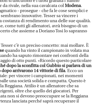
r non si discutono e i tifosi granata l’hanno
da rivale, nella sua cavalcata col
Modena
.
ragmatico - prosegue - che fa le cose semplici e
 sembrano innovative. Tesser sa vincere i
a costanza di rendimento una delle sue qualità.
, come tutti gli allenatori, avrà bisogno di un
certo che assieme a Doriano Tosi lo sapranno
di Tesser c’è un preciso concetto: mai mollare. È
se
quando ha vinto il campionato in volata ma
uando ha saputo rimontare nei confronti della
ggio di otto punti. «Ricordo questo particolare
hé dopo la sconfitta col Gubbio si parlava di un
dopo arrivarono 14 vittorie di fila
. Ecco un
ale: per vincere i campionati, nei momenti
 spalle una società solida e compatta. Questo è
la Reggiana. Attilio è un allenatore che sa
rigenti, oltre che quello dei giocatori. Per
anata non si devono preoccupare se la Reggiana
rtenza lanciata perché saprà recuperare il