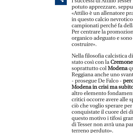
I successi di Attilio Tesse
potuto apprezzare, seppur 
«Attilio è un allenatore p
in questo calcio nevrotico
campionati perché fa dell
Per centrare la promozione
organico adeguato e sono 
costruire».
Nella filosofia calcistica 
stato così con la
Cremone
soprattutto col
Modena
q
Reggiana anche uno svanta
- prosegue De Falco -
perc
Modena in crisi ma subito 
altro elemento fondament
critici occorre avere alle
ciò che voglio sperare per 
conquistate il cuore dei di
questo motivo i tifosi gr
di Tesser non avrà una pa
terreno perduto».