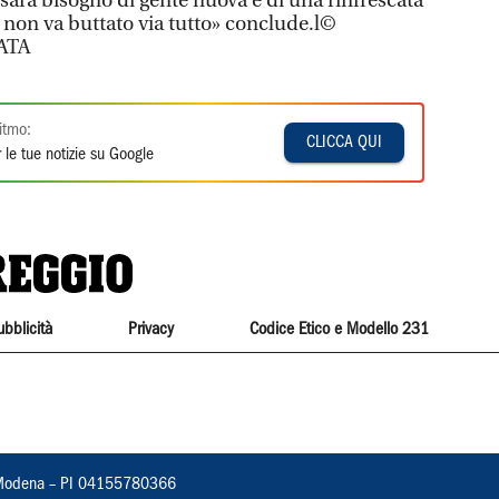
 sarà bisogno di gente nuova e di una rinfrescata
 non va buttato via tutto» conclude.l©
ATA
itmo:
CLICCA QUI
 le tue notizie su Google
ubblicità
Privacy
Codice Etico e Modello 231
22, Modena – PI 04155780366