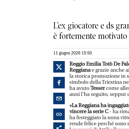
L’ex giocatore e ds gra
è fortemente motivato 
11 giugno 2026 15:50
Reggio Emilia
Totò De Fal
Reggiana
e grazie anche a
la storica promozione in s
simbolo della Triestina ne
ha avuto
Tesser
come alle
anni l’ha seguito, seppur 
«La Reggiana ha ingaggiato
vincere la serie C
- ha rim
ha festeggiato la nona vit
rende felice perché sono r