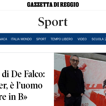
Sport
NACA
ITALIA MONDO
SPORT
TEMPO LIBERO
VIDEO
SCUOLA 
 di De Falco:
er, è l’uomo
re in B»