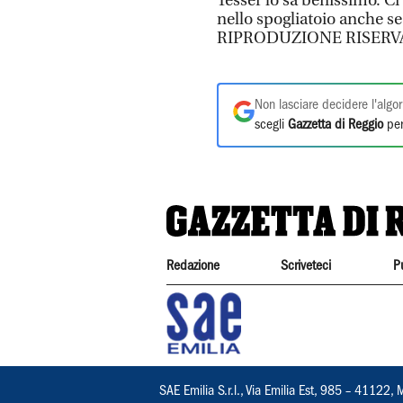
Tesser lo sa benissimo. Ci
nello spogliatoio anche se
RIPRODUZIONE RISERV
Non lasciare decidere l'algor
scegli
Gazzetta di Reggio
per
Redazione
Scriveteci
P
SAE Emilia S.r.l., Via Emilia Est, 985 – 411