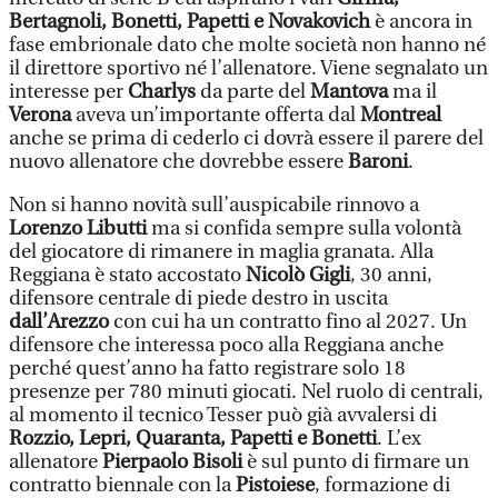
Bertagnoli, Bonetti, Papetti e Novakovich
è ancora in
fase embrionale dato che molte società non hanno né
il direttore sportivo né l’allenatore. Viene segnalato un
interesse per
Charlys
da parte del
Mantova
ma il
Verona
aveva un’importante offerta dal
Montreal
anche se prima di cederlo ci dovrà essere il parere del
nuovo allenatore che dovrebbe essere
Baroni
.
Non si hanno novità sull’auspicabile rinnovo a
Lorenzo Libutti
ma si confida sempre sulla volontà
del giocatore di rimanere in maglia granata. Alla
Reggiana è stato accostato
Nicolò Gigli
, 30 anni,
difensore centrale di piede destro in uscita
dall’Arezzo
con cui ha un contratto fino al 2027. Un
difensore che interessa poco alla Reggiana anche
perché quest’anno ha fatto registrare solo 18
presenze per 780 minuti giocati. Nel ruolo di centrali,
al momento il tecnico Tesser può già avvalersi di
Rozzio, Lepri, Quaranta, Papetti e Bonetti
. L’ex
allenatore
Pierpaolo Bisoli
è sul punto di firmare un
contratto biennale con la
Pistoiese
, formazione di