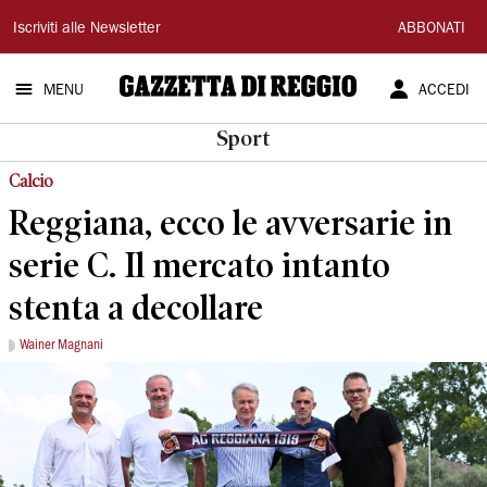
Gazzetta
Iscriviti alle Newsletter
ABBONATI
di
MENU
ACCEDI
Reggio
Sport
Calcio
Reggiana, ecco le avversarie in
serie C. Il mercato intanto
stenta a decollare
Wainer Magnani