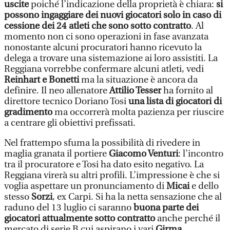
uscite
poiché l’indicazione della proprietà è chiara:
si
possono ingaggiare dei nuovi giocatori solo in caso di
cessione dei 24 atleti che sono sotto contratto
. Al
momento non ci sono operazioni in fase avanzata
nonostante alcuni procuratori hanno ricevuto la
delega a trovare una sistemazione ai loro assistiti. La
Reggiana vorrebbe confermare alcuni atleti, vedi
Reinhart e Bonetti
ma la situazione è ancora da
definire. Il neo allenatore
Attilio Tesser
ha fornito al
direttore tecnico Doriano Tosi
una lista di giocatori di
gradimento
ma occorrerà molta pazienza per riuscire
a centrare gli obiettivi prefissati.
Nel frattempo sfuma la possibilità di rivedere in
maglia granata il portiere
Giacomo Venturi
: l’incontro
tra il procuratore e Tosi ha dato esito negativo. La
Reggiana virerà su altri profili. L’impressione è che si
voglia aspettare un pronunciamento di
Micai
e dello
stesso
Sorzi
, ex Carpi. Si ha la netta sensazione che al
raduno del 13 luglio ci saranno
buona parte dei
giocatori attualmente sotto contratto
anche perché il
mercato di serie B cui aspirano i vari
Girma,