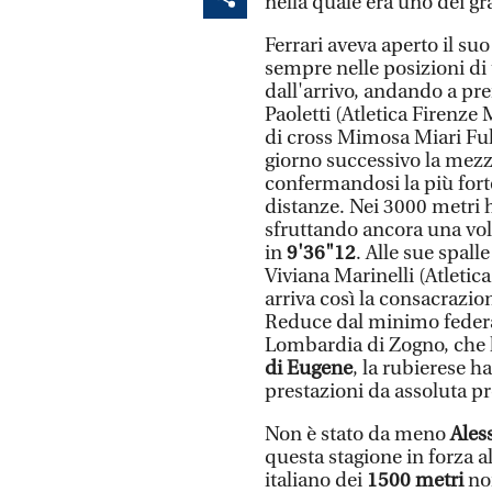
nella quale era uno dei gra
Ferrari aveva aperto il s
sempre nelle posizioni di
dall'arrivo, andando a pren
Paoletti (Atletica Firenze
di cross Mimosa Miari Fulc
giorno successivo la mezz
confermandosi la più forte
distanze. Nei 3000 metri h
sfruttando ancora una volta
in
9'36"12
. Alle sue spal
Viviana Marinelli (Atletic
arriva così la consacrazio
Reduce dal minimo federal
Lombardia di Zogno, che le
di Eugene
, la rubierese h
prestazioni da assoluta pr
Non è stato da meno
Ales
questa stagione in forza a
italiano dei
1500 metri
non