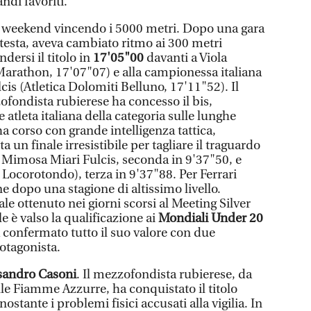
ndi favoriti.
uo weekend vincendo i 5000 metri. Dopo una gara
 testa, aveva cambiato ritmo ai 300 metri
dersi il titolo in
17'05"00
davanti a Viola
 Marathon, 17'07"07) e alla campionessa italiana
is (Atletica Dolomiti Belluno, 17'11"52). Il
ofondista rubierese ha concesso il bis,
 atleta italiana della categoria sulle lunghe
a corso con grande intelligenza tattica,
 un finale irresistibile per tagliare il traguardo
le Mimosa Miari Fulcis, seconda in 9'37"50, e
a Locorotondo), terza in 9'37"88. Per Ferrari
ne dopo una stagione di altissimo livello.
e ottenuto nei giorni scorsi al Meeting Silver
 è valso la qualificazione ai
Mondiali Under 20
a confermato tutto il suo valore con due
otagonista.
sandro Casoni
. Il mezzofondista rubierese, da
lle Fiamme Azzurre, ha conquistato il titolo
ostante i problemi fisici accusati alla vigilia. In