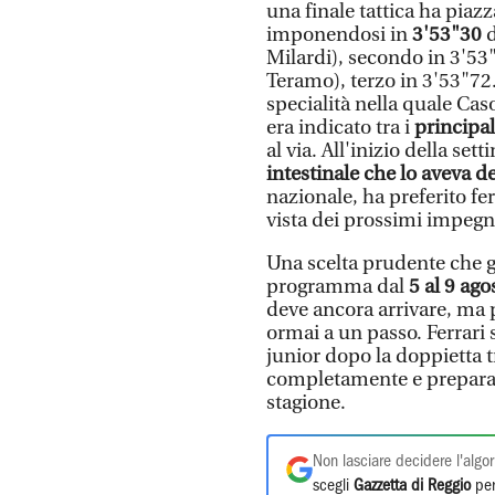
una finale tattica ha piaz
imponendosi in
3'53"30
d
Milardi), secondo in 3'53"
Teramo), terzo in 3'53"72
specialità nella quale Cas
era indicato tra i
principal
al via. All'inizio della se
intestinale che lo aveva de
nazionale, ha preferito fer
vista dei prossimi impegn
Una scelta prudente che g
programma dal
5 al 9 ago
deve ancora arrivare, ma p
ormai a un passo. Ferrari
junior dopo la doppietta 
completamente e prepara
stagione.
Non lasciare decidere l'algor
scegli
Gazzetta di Reggio
per