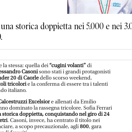
una storica doppietta nei 5.000 e nei 3.
.
 la stessa: quella dei
“cugini volanti”
di
Alessandro Casoni
sono stati i grandi protagonisti
der 20 di Caorle
dello scorso weekend,
toli tricolori
e la conferma di essere tra i talenti
do italiano.
Calcestruzzi Excelsior
e allenati da Emilio
nno dominato la rassegna tricolore. Sofia Ferrari
 storica doppietta, conquistando nel giro di 24
etri
. Casoni, invece, ha centrato il titolo nei
ciare, a scopo precauzionale, agli
800
, gara