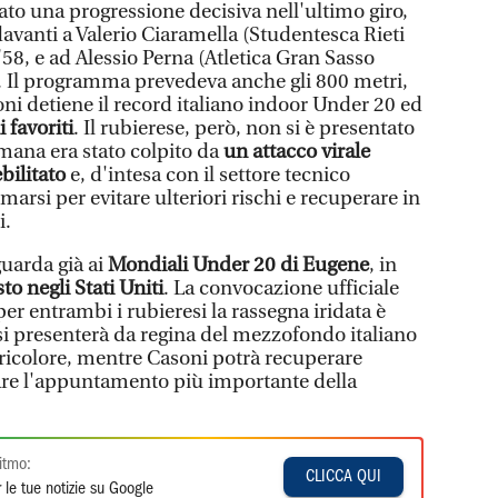
zato una progressione decisiva nell'ultimo giro,
avanti a Valerio Ciaramella (Studentesca Rieti
58, e ad Alessio Perna (Atletica Gran Sasso
. Il programma prevedeva anche gli 800 metri,
oni detiene il record italiano indoor Under 20 ed
i favoriti
. Il rubierese, però, non si è presentato
ttimana era stato colpito da
un attacco virale
bilitato
e, d'intesa con il settore tecnico
marsi per evitare ulteriori rischi e recuperare in
i.
uarda già ai
Mondiali Under 20 di Eugene
, in
sto negli Stati Uniti
. La convocazione ufficiale
er entrambi i rubieresi la rassegna iridata è
 si presenterà da regina del mezzofondo italiano
tricolore, mentre Casoni potrà recuperare
re l'appuntamento più importante della
itmo:
CLICCA QUI
 le tue notizie su Google