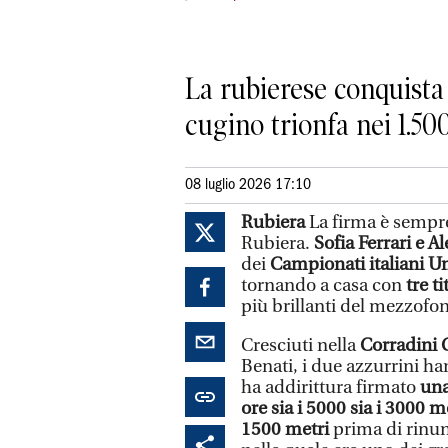
La rubierese conquista 
cugino trionfa nei 1.500
08 luglio 2026 17:10
Rubiera
La firma è sempre
Rubiera.
Sofia Ferrari e 
dei
Campionati italiani Un
tornando a casa con
tre ti
più brillanti del mezzofon
Cresciuti nella
Corradini 
Benati, i due azzurrini ha
ha addirittura firmato
una
ore sia i 5000 sia i 3000 m
1500 metri
prima di rinun