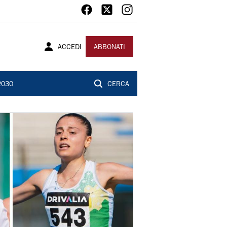
ACCEDI
ABBONATI
2030
CERCA