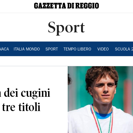
Sport
NACA
ITALIA MONDO
SPORT
TEMPO LIBERO
VIDEO
SCUOLA 
 dei cugini
tre titoli