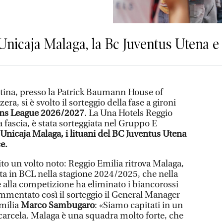
’Unicaja Malaga, la Bc Juventus Utena e 
ina, presso la Patrick Baumann House of
era, si è svolto il sorteggio della fase a gironi
ns League 2026/2027
. La Una Hotels Reggio
a fascia, è stata sorteggiata nel Gruppo E
'Unicaja Malaga, i lituani del BC Juventus Utena
e.
to un volto noto: Reggio Emilia ritrova Malaga,
ata in BCL nella stagione 2024/2025, che nella
 alla competizione ha eliminato i biancorossi
ommentato così il sorteggio il General Manager
milia
Marco Sambugaro
: «Siamo capitati in un
arcela. Malaga è una squadra molto forte, che