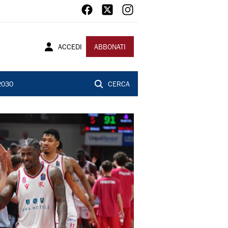
ACCEDI
ABBONATI
2030
CERCA