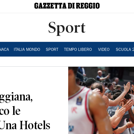
Sport
NACA
ITALIA MONDO
SPORT
TEMPO LIBERO
VIDEO
SCUOLA 
ggiana,
co le
 Una Hotels