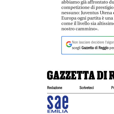
abbiamo già affrontato du
competizione di prestigio
nessuno: Juventus Utena e 
Europa ogni partita è una 
come il livello sia altiss
nostro cammino».
Non lasciare decidere l'algor
scegli
Gazzetta di Reggio
per
Redazione
Scriveteci
P