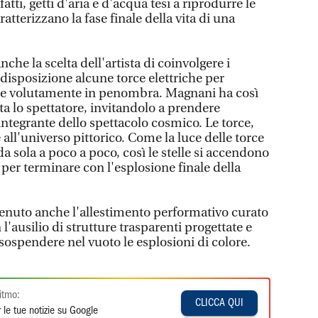
fatti, getti d'aria e d'acqua tesi a riprodurre le
atterizzano la fase finale della vita di una
che la scelta dell'artista di coinvolgere i
disposizione alcune torce elettriche per
ate volutamente in penombra. Magnani ha così
a lo spettatore, invitandolo a prendere
integrante dello spettacolo cosmico. Le torce,
 all'universo pittorico. Come la luce delle torce
 da sola a poco a poco, così le stelle si accendono
per terminare con l'esplosione finale della
nuto anche l'allestimento performativo curato
l'ausilio di strutture trasparenti progettate e
 sospendere nel vuoto le esplosioni di colore.
itmo:
CLICCA QUI
 le tue notizie su Google