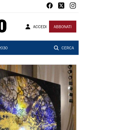
ACCEDI
ABBONATI
2030
CERCA