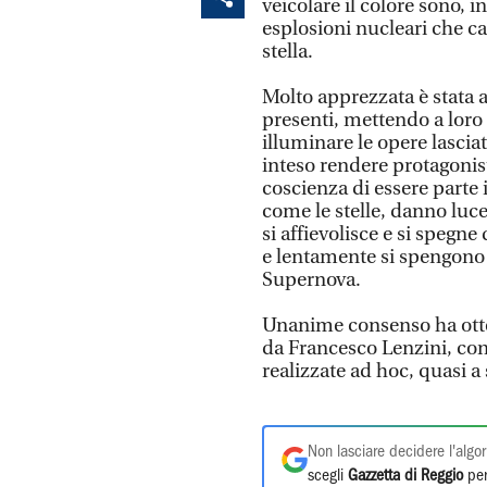
veicolare il colore sono, in
esplosioni nucleari che car
stella.
Molto apprezzata è stata an
presenti, mettendo a loro 
illuminare le opere lasci
inteso rendere protagonist
coscienza di essere parte 
come le stelle, danno luce
si affievolisce e si spegne
e lentamente si spengono 
Supernova.
Unanime consenso ha otte
da Francesco Lenzini, con 
realizzate ad hoc, quasi a
Non lasciare decidere l'algor
scegli
Gazzetta di Reggio
per