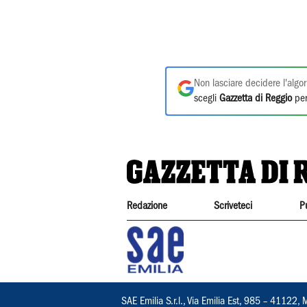
Non lasciare decidere l'algor
scegli
Gazzetta di Reggio
per
Redazione
Scriveteci
P
SAE Emilia S.r.l., Via Emilia Est, 985 – 411