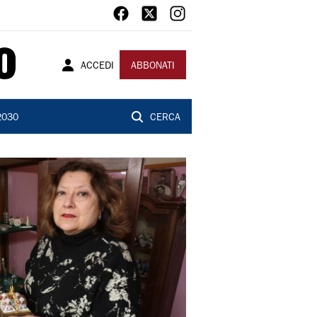
ACCEDI
ABBONATI
2030
CERCA