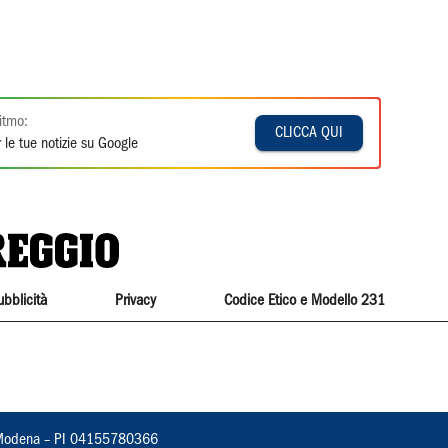
itmo:
CLICCA QUI
 le tue notizie su Google
ubblicità
Privacy
Codice Etico e Modello 231
22, Modena – PI 04155780366