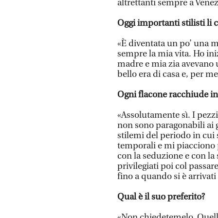
altrettanti sempre a Venez
Oggi importanti stilisti li
«È diventata un po’ una 
sempre la mia vita. Ho in
madre e mia zia avevano u
bello era di casa e, per m
Ogni flacone racchiude in
«Assolutamente sì. I pezzi
non sono paragonabili ai 
stilemi del periodo in cui
temporali e mi piacciono 
con la seduzione e con la s
privilegiati poi col passare
fino a quando si è arriva
Qual è il suo preferito?
«Non chiedetemelo. Quello