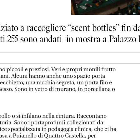
ato a raccogliere “scent bottles” fin d
esti 255 sono andati in mostra a Palazz
no piccoli e preziosi. Veri e propri monili frutto
igiani. Alcuni hanno anche uno spazio porta
ecchietto, una nicchia segreta, un porta filo e
sso. Sono in vetro di murano, in porcellana o
collo o si infilano nella cintura. Raccontano
toria. Sono i portaprofumi collezionati da
e specializzata in pedagogia clinica, che ci ha
casa a Puianello di Quattro Castella, per