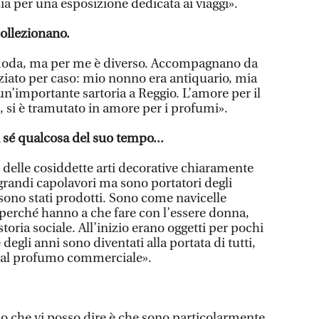
ia per una esposizione dedicata ai viaggi».
 collezionano.
moda, ma per me è diverso. Accompagnano da
iziato per caso: mio nonno era antiquario, mia
n’importante sartoria a Reggio. L’amore per il
e, si è tramutato in amore per i profumi».
 sé qualcosa del suo tempo...
 delle cosiddette arti decorative chiaramente
grandi capolavori ma sono portatori degli
 sono stati prodotti. Sono come navicelle
perché hanno a che fare con l’essere donna,
toria sociale. All’inizio erano oggetti per pochi
 degli anni sono diventati alla portata di tutti,
ti al profumo commerciale».
 che vi posso dire è che sono particolarmente