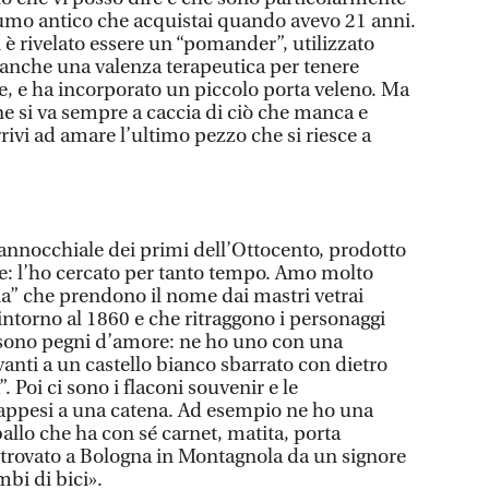
fumo antico che acquistai quando avevo 21 anni.
 è rivelato essere un “pomander”, utilizzato
anche una valenza terapeutica per tenere
te, e ha incorporato un piccolo porta veleno. Ma
ne si va sempre a caccia di ciò che manca e
ivi ad amare l’ultimo pezzo che si riesce a
annocchiale dei primi dell’Ottocento, prodotto
e: l’ho cercato per tanto tempo. Amo molto
ia” che prendono il nome dai mastri vetrai
intorno al 1860 e che ritraggono i personaggi
 sono pegni d’amore: ne ho uno con una
nti a un castello bianco sbarrato con dietro
. Poi ci sono i flaconi souvenir e le
i appesi a una catena. Ad esempio ne ho una
allo che ha con sé carnet, matita, porta
trovato a Bologna in Montagnola da un signore
bi di bici».