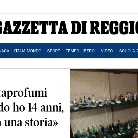
NACA
ITALIA MONDO
SPORT
TEMPO LIBERO
VIDEO
SCUOLA 
taprofumi
o ho 14 anni,
 una storia»