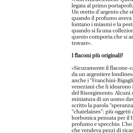
legata al primo portapro
Un ovetto d’argento che si
quando il profumo aveva 
lontano i miasmi e la pes
quando si fa una collezio
questo comporta che si arr
trovare».
I flaconi più originali?
«Sicuramente il flacone-c
da un argentiere londines
anche i “Franchini-Bigagl
veneziani che li idearono 
del Risorgimento. Alcuni
miniatura di un uomo dava
scritto la parola “speranza”
“chatelaines”: più oggett
borbonica pensata per il b
profumo e specchio. L’ho 
che vendeva pezzi di ricam