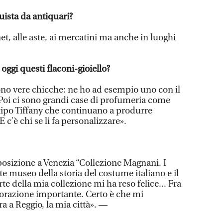
ista da antiquari?
t, alle aste, ai mercatini ma anche in luoghi
oggi questi flaconi-gioiello?
no vere chicche: ne ho ad esempio uno con il
 Poi ci sono grandi case di profumeria come
 tipo Tiffany che continuano a produrre
E c’è chi se li fa personalizzare».
sposizione a Venezia “Collezione Magnani. I
te museo della storia del costume italiano e il
te della mia collezione mi ha reso felice... Fra
aborazione importante. Certo è che mi
a a Reggio, la mia città». —