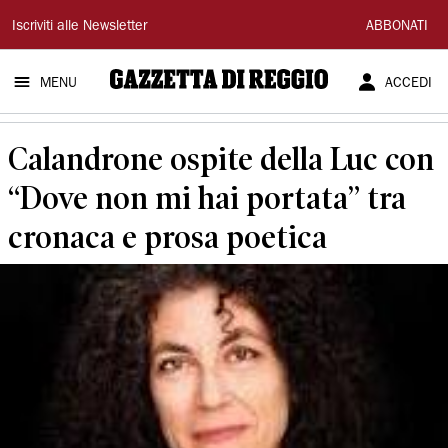
Gazzetta
Iscriviti alle Newsletter
ABBONATI
di
MENU
ACCEDI
Reggio
Calandrone ospite della Luc con
“Dove non mi hai portata” tra
cronaca e prosa poetica