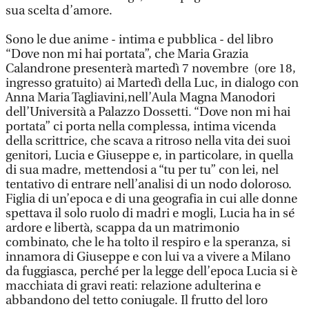
sua scelta d’amore.
Sono le due anime - intima e pubblica - del libro
“Dove non mi hai portata”, che Maria Grazia
Calandrone presenterà martedì 7 novembre (ore 18,
ingresso gratuito) ai Martedì della Luc, in dialogo con
Anna Maria Tagliavini,nell’Aula Magna Manodori
dell’Università a Palazzo Dossetti. “Dove non mi hai
portata” ci porta nella complessa, intima vicenda
della scrittrice, che scava a ritroso nella vita dei suoi
genitori, Lucia e Giuseppe e, in particolare, in quella
di sua madre, mettendosi a “tu per tu” con lei, nel
tentativo di entrare nell’analisi di un nodo doloroso.
Figlia di un’epoca e di una geografia in cui alle donne
spettava il solo ruolo di madri e mogli, Lucia ha in sé
ardore e libertà, scappa da un matrimonio
combinato, che le ha tolto il respiro e la speranza, si
innamora di Giuseppe e con lui va a vivere a Milano
da fuggiasca, perché per la legge dell’epoca Lucia si è
macchiata di gravi reati: relazione adulterina e
abbandono del tetto coniugale. Il frutto del loro