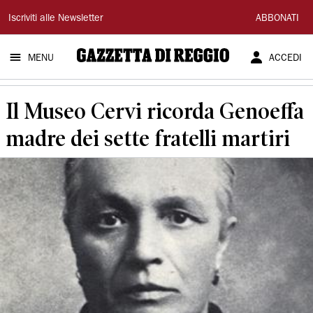
Gazzetta
Iscriviti alle Newsletter
ABBONATI
di
MENU
ACCEDI
Reggio
Il Museo Cervi ricorda Genoeffa
madre dei sette fratelli martiri