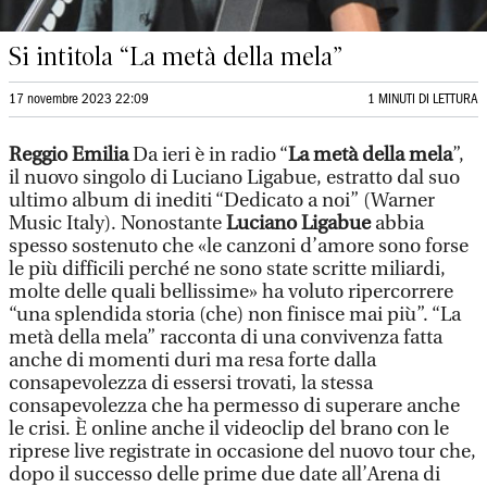
Si intitola “La metà della mela”
17 novembre 2023 22:09
1 MINUTI DI LETTURA
Reggio Emilia
Da ieri è in radio “
La metà della mela
”,
il nuovo singolo di Luciano Ligabue, estratto dal suo
ultimo album di inediti “Dedicato a noi” (Warner
Music Italy). Nonostante
Luciano Ligabue
abbia
spesso sostenuto che «le canzoni d’amore sono forse
le più difficili perché ne sono state scritte miliardi,
molte delle quali bellissime» ha voluto ripercorrere
“una splendida storia (che) non finisce mai più”. “La
metà della mela” racconta di una convivenza fatta
anche di momenti duri ma resa forte dalla
consapevolezza di essersi trovati, la stessa
consapevolezza che ha permesso di superare anche
le crisi. È online anche il videoclip del brano con le
riprese live registrate in occasione del nuovo tour che,
dopo il successo delle prime due date all’Arena di