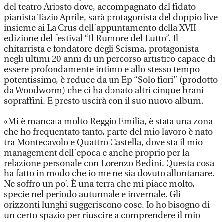
del teatro Ariosto dove, accompagnato dal fidato
pianista Tazio Aprile, sarà protagonista del doppio live
insieme ai La Crus dell’appuntamento della XVII
edizione del festival “Il Rumore del Lutto”. Il
chitarrista e fondatore degli Scisma, protagonista
negli ultimi 20 anni di un percorso artistico capace di
essere profondamente intimo e allo stesso tempo
potentissimo, è reduce da un Ep “Solo fiori” (prodotto
da Woodworm) che ci ha donato altri cinque brani
sopraffini. E presto uscirà con il suo nuovo album.
«Mi è mancata molto Reggio Emilia, è stata una zona
che ho frequentato tanto, parte del mio lavoro è nato
tra Montecavolo e Quattro Castella, dove sta il mio
management dell’epoca e anche proprio per la
relazione personale con Lorenzo Bedini. Questa cosa
ha fatto in modo che io me ne sia dovuto allontanare.
Ne soffro un po’. È una terra che mi piace molto,
specie nel periodo autunnale e invernale. Gli
orizzonti lunghi suggeriscono cose. Io ho bisogno di
un certo spazio per riuscire a comprendere il mio