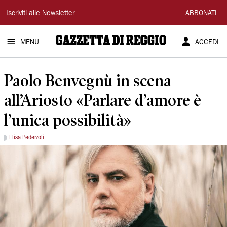
Gazzetta
Iscriviti alle Newsletter
ABBONATI
di
MENU
ACCEDI
Reggio
Paolo Benvegnù in scena
all’Ariosto «Parlare d’amore è
l’unica possibilità»
Elisa Pederzoli