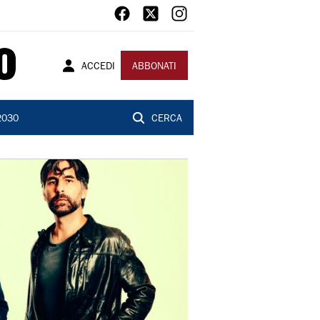
ACCEDI
ABBONATI
2030
CERCA