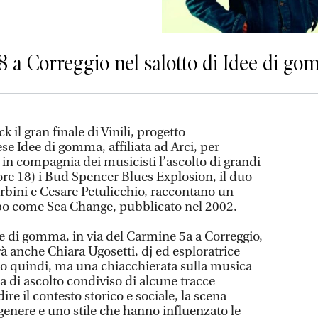
8 a Correggio nel salotto di Idee di g
k il gran finale di Vinili, progetto
se Idee di gomma, affiliata ad Arci, per
in compagnia dei musicisti l’ascolto di grandi
ore 18) i Bud Spencer Blues Explosion, il duo
bini e Cesare Petulicchio, raccontano un
o come Sea Change, pubblicato nel 2002.
ee di gomma, in via del Carmine 5a a Correggio,
sarà anche Chiara Ugosetti, dj ed esploratrice
o quindi, ma una chiacchierata sulla musica
a di ascolto condiviso di alcune tracce
re il contesto storico e sociale, la scena
genere e uno stile che hanno influenzato le