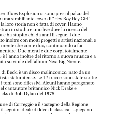
er Blues Explosion si sono presi il palco del
na strabiliante cover di “Hey Boy Hey Girl”
a loro storia non è fatta di cover. Hanno
rati in studio e uno live dove la ricerca del
e ha stupito chi da anni li segue. I due
o inoltre con molti progetti e artisti nazionali e
larmente che come duo, continuando a far
rimentare. Due menti e due corpi totalmente
 è l’anno inoltre del ritorno a nuova musica e a
ita su vinile dell’album Next Big Niente.
di Beck, è un disco malinconico, nato da un
tista statunitense. Le 12 tracce sono state scritte
i toni sono riflessivi. Alcuni hanno paragonato
el cantautore britannico Nick Drake e
acks di Bob Dylan del 1975.
une di Correggio e il sostegno della Regione
il seguito ideale di Idee di classica – spiegano