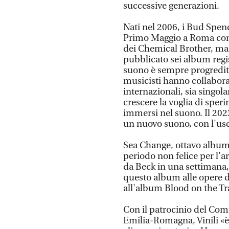
successive generazioni.
Nati nel 2006, i Bud Spenc
Primo Maggio a Roma con u
dei Chemical Brother, ma l
pubblicato sei album regist
suono è sempre progredita 
musicisti hanno collaborat
internazionali, sia singo
crescere la voglia di spe
immersi nel suono. Il 2023
un nuovo suono, con l'usc
Sea Change, ottavo album 
periodo non felice per l’ar
da Beck in una settimana, 
questo album alle opere d
all'album Blood on the Tr
Con il patrocinio del Com
Emilia-Romagna, Vinili «è 