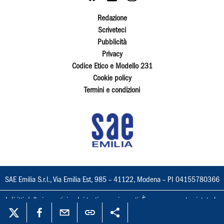
Redazione
Scriveteci
Pubblicità
Privacy
Codice Etico e Modello 231
Cookie policy
Termini e condizioni
SAE Emilia S.r.l., Via Emilia Est, 985 – 41122, Modena – PI 04155780366
I diritti delle immagini e dei testi sono riservati. È espressamente vietata la
loro riproduzione con qualsiasi mezzo e l'adattamento totale o parziale.