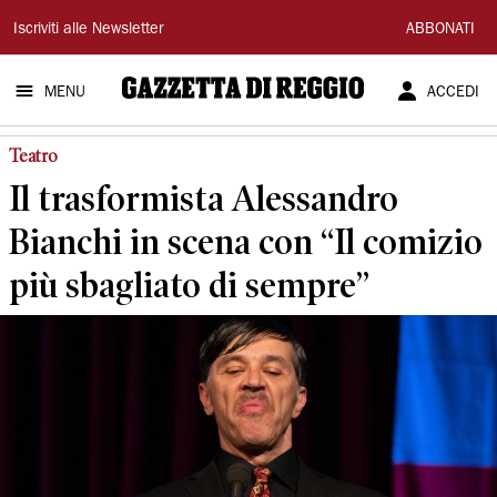
Gazzetta
Iscriviti alle Newsletter
ABBONATI
di
MENU
ACCEDI
Reggio
Teatro
Il trasformista Alessandro
Bianchi in scena con “Il comizio
più sbagliato di sempre”