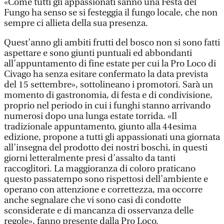
«Come tutti gli appassionati sanno una Festa del
Fungo ha senso se si festeggia il fungo locale, che non
sempre ci allieta della sua presenza.
Quest’anno gli ambiti frutti del bosco non si sono fatti
aspettare e sono giunti puntuali ed abbondanti
all’appuntamento di fine estate per cui la Pro Loco di
Civago ha senza esitare confermato la data prevista
del 15 settembre», sottolineano i promotori. Sarà un
momento di gastronomia, di festa e di condivisione,
proprio nel periodo in cui i funghi stanno arrivando
numerosi dopo una lunga estate torrida. «Il
tradizionale appuntamento, giunto alla 44esima
edizione, propone a tutti gli appassionati una giornata
all’insegna del prodotto dei nostri boschi, in questi
giorni letteralmente presi d’assalto da tanti
raccoglitori. La maggioranza di coloro praticano
questo passatempo sono rispettosi dell’ambiente e
operano con attenzione e correttezza, ma occorre
anche segnalare che vi sono casi di condotte
sconsiderate e di mancanza di osservanza delle
regole», fanno presente dalla Pro Loco.