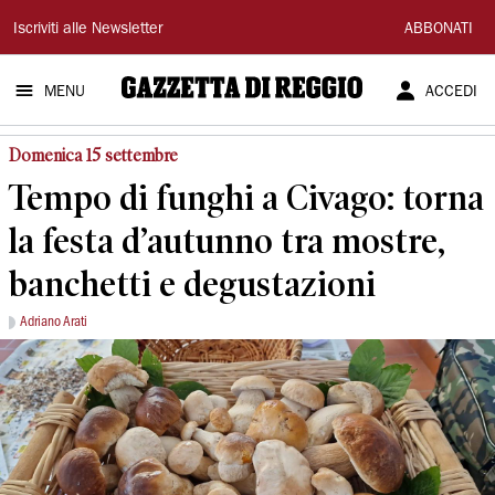
Gazzetta
Iscriviti alle Newsletter
ABBONATI
di
MENU
ACCEDI
Reggio
Domenica 15 settembre
Tempo di funghi a Civago: torna
la festa d’autunno tra mostre,
banchetti e degustazioni
Adriano Arati