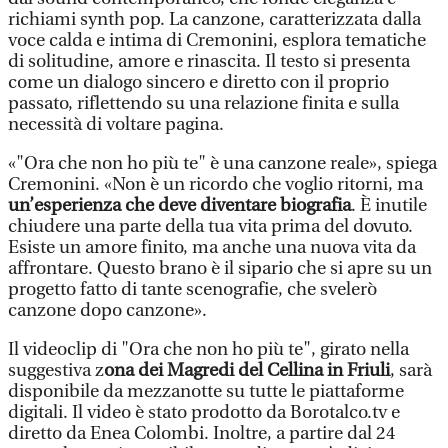
richiami synth pop. La canzone, caratterizzata dalla
voce calda e intima di Cremonini, esplora tematiche
di solitudine, amore e rinascita. Il testo si presenta
come un dialogo sincero e diretto con il proprio
passato, riflettendo su una relazione finita e sulla
necessità di voltare pagina.
«"Ora che non ho più te" è una canzone reale», spiega
Cremonini. «Non è un ricordo che voglio ritorni, ma
un’esperienza che deve diventare biografia
. È inutile
chiudere una parte della tua vita prima del dovuto.
Esiste un amore finito, ma anche una nuova vita da
affrontare. Questo brano è il sipario che si apre su un
progetto fatto di tante scenografie, che svelerò
canzone dopo canzone».
Il videoclip di "Ora che non ho più te", girato nella
suggestiva z
ona dei Magredi del Cellina in Friuli
, sarà
disponibile da mezzanotte su tutte le piattaforme
digitali. Il video è stato prodotto da Borotalco.tv e
diretto da Enea Colombi. Inoltre, a partire dal 24