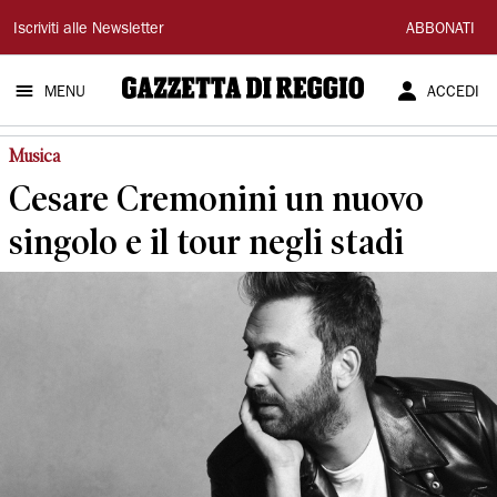
Gazzetta
Iscriviti alle Newsletter
ABBONATI
di
MENU
ACCEDI
Reggio
Musica
Cesare Cremonini un nuovo
singolo e il tour negli stadi