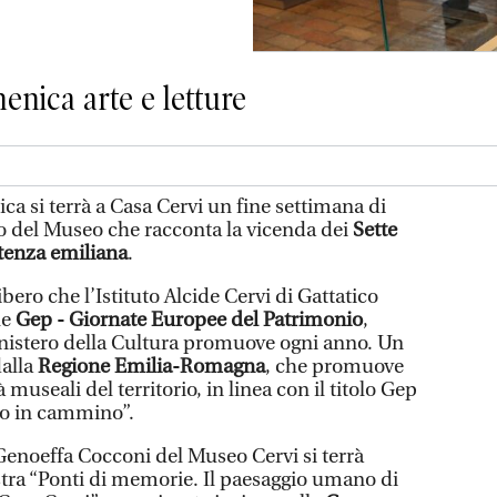
enica arte e letture
a si terrà a Casa Cervi un fine settimana di
rno del Museo che racconta la vicenda dei
Sette
tenza emiliana
.
ibero che l’Istituto Alcide Cervi di Gattatico
le
Gep - Giornate Europee del Patrimonio
,
nistero della Cultura promuove ogni anno. Un
dalla
Regione Emilia-Romagna
, che promuove
 museali del territorio, in linea con il titolo Gep
io in cammino”.
 Genoeffa Cocconi del Museo Cervi si terrà
tra “Ponti di memorie. Il paesaggio umano di