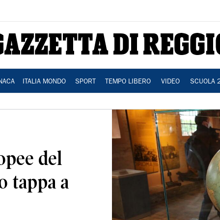
NACA
ITALIA MONDO
SPORT
TEMPO LIBERO
VIDEO
SCUOLA 
opee del
o tappa a