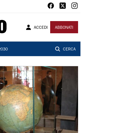
ACCEDI
ABBONATI
2030
CERCA