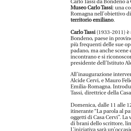
Carlo Tassi da Bondeno a 
Museo Carlo Tassi
: una c
Romagna nell’obiettivo di
territorio emiliano
.
Carlo Tassi
(1933-2011) è s
Bondeno, paese in provincia
più frequenti delle sue ope
padano, ma anche scene di
incontrano e si riconoscono
presidente dell’Istituto Al
All’inaugurazione interver
Alcide Cervi, e Mauro Feli
Emilia-Romagna. Introdur
Tassi, direttrice della Cas
Domenica, dalle 11 alle 12
itinerante “La parola al pa
oggetti di Casa Cervi”. La
di brani dello scrittore, l
L’iniziativa sarà un’occas