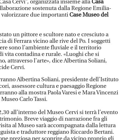
Casa Cervi”, organizzata insieme alla
Casa
ollaborazione sostenuta dalla Regione Emilia-
 valorizzare due importanti
Case Museo del
tato un pittore e scultore nato e cresciuto a
 di Ferrara vicino alle rive del Po. I soggetti
re sono l’ambiente fluviale e il territorio
 vita contadina e rurale. «Luoghi che si
, attraverso l’arte», dice Albertina Soliani,
cide Cervi.
ranno Albertina Soliani, presidente dell’Istituto
cori, assessore cultura e paesaggio Regione
ranno alla mostra Paola Varesi e Mara Vincenzi
a Museo Carlo Tassi.
,30 all’interno del Museo Cervi si terrà l’evento
trimonio. Breve viaggio di narrazione fra gli
 visita al Museo sarà accompagnata dalla lettura
inguista e traduttore reggiano Riccardo Bertani.
ione preziosa per scoprire da vicino proprio gli