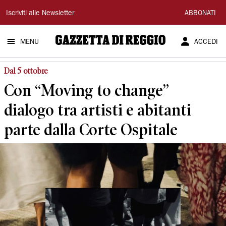
Gazzetta
Iscriviti alle Newsletter
ABBONATI
di
MENU
ACCEDI
Reggio
Dal 5 ottobre
Con “Moving to change”
dialogo tra artisti e abitanti
parte dalla Corte Ospitale