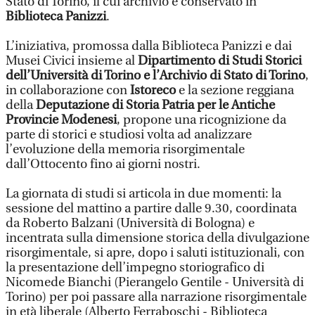
Stato di Torino, il cui archivio è conservato in
Biblioteca Panizzi
.
L’iniziativa, promossa dalla Biblioteca Panizzi e dai
Musei Civici insieme al
Dipartimento di Studi Storici
dell’Università di Torino e l’Archivio di Stato di Torino
,
in collaborazione con
Istoreco
e la sezione reggiana
della
Deputazione di Storia Patria per le Antiche
Provincie Modenesi
, propone una ricognizione da
parte di storici e studiosi volta ad analizzare
l’evoluzione della memoria risorgimentale
dall’Ottocento fino ai giorni nostri.
La giornata di studi si articola in due momenti: la
sessione del mattino a partire dalle 9.30, coordinata
da Roberto Balzani (Università di Bologna) e
incentrata sulla dimensione storica della divulgazione
risorgimentale, si apre, dopo i saluti istituzionali, con
la presentazione dell’impegno storiografico di
Nicomede Bianchi (Pierangelo Gentile - Università di
Torino) per poi passare alla narrazione risorgimentale
in età liberale (Alberto Ferraboschi - Biblioteca