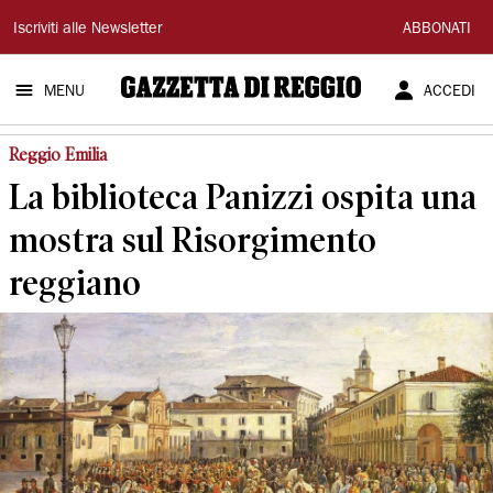
Gazzetta
Iscriviti alle Newsletter
ABBONATI
di
MENU
ACCEDI
Reggio
Reggio Emilia
La biblioteca Panizzi ospita una
mostra sul Risorgimento
reggiano