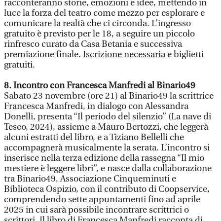
racconteranno storie, emozioni e idee, mettendo in
luce la forza del teatro come mezzo per esplorare e
comunicare la realtà che ci circonda. L’ingresso
gratuito è previsto per le 18, a seguire un piccolo
rinfresco curato da Casa Betania e successiva
premiazione finale.
Iscrizione necessaria
e biglietti
gratuiti.
8. Incontro con Francesca Manfredi al Binario49
Sabato 23 novembre (ore 21) al Binario49 la scrittrice
Francesca Manfredi, in dialogo con Alessandra
Donelli, presenta “Il periodo del silenzio” (La nave di
Teseo, 2024), assieme a Mauro Bertozzi, che leggerà
alcuni estratti del libro, e a Tiziano Bellelli che
accompagnerà musicalmente la serata. L’incontro si
inserisce nella terza edizione della rassegna “Il mio
mestiere è leggere libri”, e nasce dalla collaborazione
tra Binario49, Associazione Cinqueminuti e
Biblioteca Ospizio, con il contributo di Coopservice,
comprendendo sette appuntamenti fino ad aprile
2025 in cui sarà possibile incontrare scrittrici o
scrittori. Il libro di Francesca Manfredi racconta di