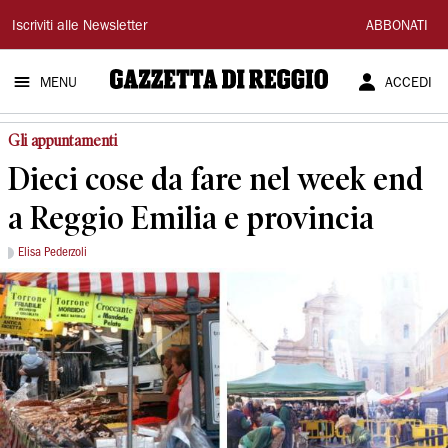
Gazzetta
Iscriviti alle Newsletter
ABBONATI
di
MENU
ACCEDI
Reggio
Gli appuntamenti
Dieci cose da fare nel week end
a Reggio Emilia e provincia
Elisa Pederzoli