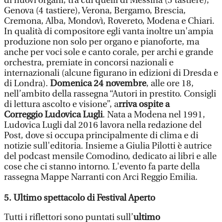
di nuovi organi, tra cui quelli di Messina (5 tastiere),
Genova (4 tastiere), Verona, Bergamo, Brescia,
Cremona, Alba, Mondovì, Rovereto, Modena e Chiari.
In qualità di compositore egli vanta inoltre un'ampia
produzione non solo per organo e pianoforte, ma
anche per voci sole e canto corale, per archi e grande
orchestra, premiate in concorsi nazionali e
internazionali (alcune figurano in edizioni di Dresda e
di Londra).
Domenica 24 novembre
, alle ore 18,
nell’ambito della rassegna “Autori in prestito. Consigli
di lettura ascolto e visione”, a
rriva ospite a
Correggio Ludovica Lugli
. Nata a Modena nel 1991,
Ludovica Lugli dal 2016 lavora nella redazione del
Post, dove si occupa principalmente di clima e di
notizie sull'editoria. Insieme a Giulia Pilotti è autrice
del podcast mensile Comodino, dedicato ai libri e alle
cose che ci stanno intorno. L'evento fa parte della
rassegna Mappe Narranti con Arci Reggio Emilia.
5. Ultimo spettacolo di Festival Aperto
Tutti i riflettori sono puntati sull’
ultimo