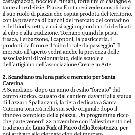
castagnaccio, nocciole, funghi, tortellini di castagne e
tante altre delizie. Piazza Fontanesi vede consolidarsi
il suo ruolo di piazza che ospita prodotti del territorio,
con la presenza di banchi del mercato del contadino
e del biodistretto, a cui si aggiungono banchi dedicati
al cibo e alla tradizione. Tornano quindi la pasta
fresca, l’erbazzone, i capponi, la pasticceria, i
prodotti da forno e il “cibo locale da passeggio”. Il
mercato all’aperto vedrà anche la presenza delle
associazioni di volontariato, delle scuole e
dell’artigiano dell’associazione Creare in Arte.
2. Scandiano tra luna park e mercato per Santa
Caterina
A Scandiano, dopo un anno di esilio “forzato” dal
centro storico, causato dal cantiere davanti alla statua
di Lazzaro Spallanzani, la fiera dedicata a Santa
Caterina tornerà nella sua sede originale dopo il
rinnovo completo della piazza. Un programma ricco
che parte venerdì 22 novembre con l'allestimento del
tradizionale
Luna Park al Parco della Resistenza
, per
poi arrivare alle giornate clou del mercato