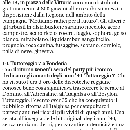
alle 13, in piazza della Vittoria
verranno distribuiti
gratuitamente 4.800 giovani alberi e arbusti messi a
disposizione dalla Regione nell’ambito della
campagna “Mettiamo radici per il futuro”. Gli alberi e
gli arbusti in distribuzione saranno nocciolo, acero
campestre, acero riccio, rovere, faggio, sophora, gelso
bianco, mirabolano, liquidambar, sanguinello,
prugnolo, rosa canina, fusaggine, scotano, corniolo,
palla di neve, ginestra.
10. Tuttoreggio 7 a Fonderia
Con
il ritorno venerdì sera del party più iconico
dedicato agli amanti degli anni '90: Tuttareggio 7
. Chi
ha vissuto l’era d'oro delle discoteche reggiane
conosce bene cosa significava trascorrere le serate al
Domino, all’Adrenaline, all’Italghisa o all’Epsylon.
Tuttareggio, l’evento over 35 che ha conquistato il
pubblico, ritorna all’Italghisa per catapultare i
partecipanti nei ricordi più vividi di quegli anni. Una
serata all'insegna delle hit originali degli anni '90,
senza remix moderni, per garantire autenticità e una