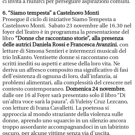
ci invita a riunirci per perseguire aspirazioni comuni.
6. “Siamo tempesta” a Castelnovo Monti
Prosegue il ciclo di iniziative Siamo Tempesta a
Castelnovo Monti. Sabato 23 novembre alle 16.30 nel
foyer del Teatro è in programma la presentazione del
libro
“Donne che raccontano storie”, alla presenza
delle autrici Daniela Rossi e Francesca Avanzini
, con
letture di Simona Sentieri e intermezzi musicali del
trio InKanto. Ventisette donne si raccontano con
scritti inediti su aspetti e attese della loro vita. Ne
deriva un affresco composito ma significativo di fasi
dell'esistenza di ognuna di loro, dall'infanzia, ai
problemi alimentari, alla complessità del crescere nel
contesto contemporaneo.
Domenica 24 novembre
,
dalle ore 16 al Foyer sarà presentato solo il libro “Di
un’altra voce sarà la paura”, di Yuleisy Cruz Lezcano,
con letture di Ivana Cavalletti. La poetessa si
approccia al mondo straziante della violenza sulle
donne, aprendo uno squarcio in un silenzio ancora
troppo assordante accompagnandoci in un labirinto
oscuro, per alcune vittime senza via d'uscita.