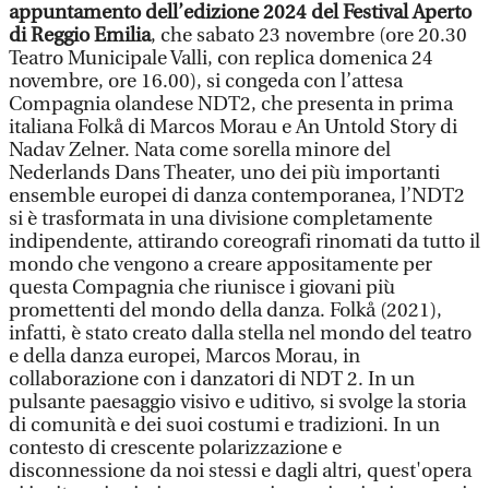
appuntamento dell’edizione 2024 del Festival Aperto
di Reggio Emilia
, che sabato 23 novembre (ore 20.30
Teatro Municipale Valli, con replica domenica 24
novembre, ore 16.00), si congeda con l’attesa
Compagnia olandese NDT2, che presenta in prima
italiana Folkå di Marcos Morau e An Untold Story di
Nadav Zelner. Nata come sorella minore del
Nederlands Dans Theater, uno dei più importanti
ensemble europei di danza contemporanea, l’NDT2
si è trasformata in una divisione completamente
indipendente, attirando coreografi rinomati da tutto il
mondo che vengono a creare appositamente per
questa Compagnia che riunisce i giovani più
promettenti del mondo della danza. Folkå (2021),
infatti, è stato creato dalla stella nel mondo del teatro
e della danza europei, Marcos Morau, in
collaborazione con i danzatori di NDT 2. In un
pulsante paesaggio visivo e uditivo, si svolge la storia
di comunità e dei suoi costumi e tradizioni. In un
contesto di crescente polarizzazione e
disconnessione da noi stessi e dagli altri, quest'opera