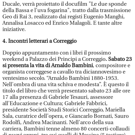
Ducale, verrà proiettato il docufilm "Le due sponde
della Bassa e l'uva fogarina", tratto dalla trasmissione
Geo di Rai 3, realizzato dai registi Eugenio Manghi,
Annalisa Losacco ed Enrico Malagoli. E tante altre
iniziative.
4. Incontri letterari a Correggio
Doppio appuntamento con i libri il prossimo
weekend a Palazzo dei Principi a Correggio
. Sabato 23
si presenta la vita di Arnaldo Bambini
, compositore e
organista correggese a cavallo tra diciannovesimo e
ventesimo secolo. “Arnaldo Bambini 1880-1953.
Nell'ombra di una vita schiva e modesta”. È questo il
titolo del libro che verrà presentato sabato 23 alle ore
17 alla presenza di Gabriele Tesauri, assessore
all'Educazione e Cultura; Gabriele Fabbrici,
presidente Società Studi Storici Correggio, Mariella
Sala, curatrice dell’opera, e Giancarlo Bornati, Sauro
Rodolfi, Andrea Macinanti. Nell'arco della sua
carriera, Bambini tenne almeno 80 concerti-collaudi