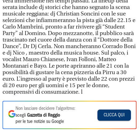
vera immersione nei tempi passati. La lineup della
serata include dj storici che hanno segnato la scena
musicale reggiana: dj Christian Soncini con le sue
selezioni che infiammeranno la pista già dalle 22.15 e
Carlo Mambrini, pronto a far rivivere gli “Student
Party” al Domino. Dopo mezzanotte, il pubblico sarà
trascinato nel cuore della danza con il “Dottore della
Dance”, Dr Dj Cerla. Non mancheranno Corrado Boni
e dj Nico , maestro della musica house. Sul palco, i
vocalist Mauro Chianese, Ivan Folloni, Matteo
Montanari e Bayo. Le porte apriranno alle 21 con la
possibilità di gustare la cena pizzeria da Pirru a 30
euro. L’ingresso al party è previsto dalle 22 con prezzi
di 20 euro per gli uomini e 15 per le donne,
comprensivi di consumazione. l
Non lasciare decidere l'algoritmo:
CLICCA QUI
scegli
Gazzetta di Reggio
per le tue notizie su Google