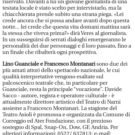
riservato. Davanti a lui un giovane giornalista di una
testata locale è stato scelto per intervistarlo, ma la
chiacchierata prende subito una strana piega. «Lei
crede ancora che si possa andare avanti dopo questa
notte... lei crede che questa vita domani mattina sarà
la stessa che viveva prima?» dirà Veres al giornalista.
In un susseguirsi di serrati dialoghi emergeranno le
personalità dei due personaggi e il loro passato, fino a
un finale che ribalterà ogni prospettiva.
Lino Guanciale e Francesco Montanari
sono due dei
più amati attori dello spettacolo nazionale, le cui
qualità interpretative vengono esaltate sul
palcoscenico teatrale che, in particolare per
Guanciale, resta la principale “vocazione”. Davide
Sacco - autore, regista e operatore culturale - è
attualmente direttore artistico del Teatro di Narni
assieme a Francesco Montanari. La stagione del
Teatro Asioli è promossa e organizzata da Comune di
Correggio ed Ater Fondazione, con il prezioso
sostegno di Spal, Snap-On, Dow, GF, Andria. Per
ulteriori informazioni: 0522/ 637813; e-mail: