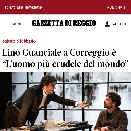
Gazzetta
Iscriviti alle Newsletter
ABBONATI
di
MENU
ACCEDI
Reggio
Sabato 8 febbraio
Lino Guanciale a Correggio è
“L’uomo più crudele del mondo”