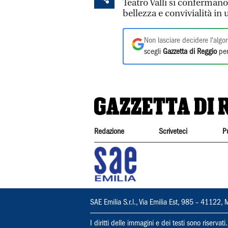
Teatro Valli si confermano
bellezza e convivialità in 
Non lasciare decidere l'algor
scegli
Gazzetta di Reggio
per
Redazione
Scriveteci
P
SAE Emilia S.r.l., Via Emilia Est, 985 – 411
I diritti delle immagini e dei testi sono riserva