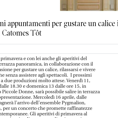
imi appuntamenti per gustare un calice 
il Catomes Tôt
 primavera e con lei anche gli aperitivi del
la terrazza panoramica, in collaborazione con il
ione per gustare un calice, rilassarsi e vivere
he senza assistere agli spettacoli. I prossimi
a due produzioni molto attese. Venerdì 11,
 dalle 18.30 e domenica 13 dalle ore 15, in
 Piccole Donne, sarà possibile salire in terrazza
ppresentazione. Mercoledì 16 aprile, dalle
agnerà l’arrivo dell’ensemble Pygmalion,
, per un concerto che promette raffinatezze
emporanee. Gli aperitivi di primavera al