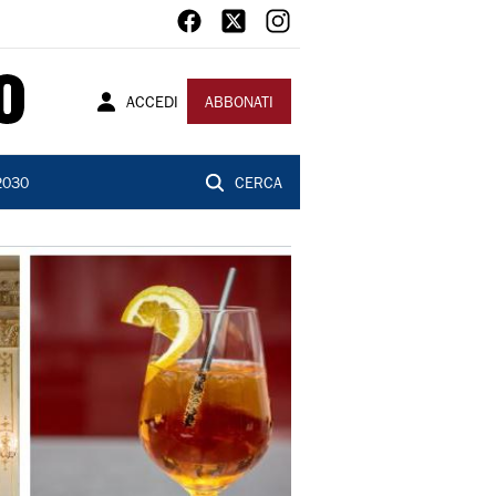
ACCEDI
ABBONATI
2030
CERCA