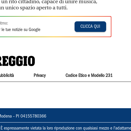
 un rito cittadino, capace di unire musica,
un unico spazio aperto a tutti.
itmo:
CLICCA QUI
 le tue notizie su Google
ubblicità
Privacy
Codice Etico e Modello 231
22, Modena – PI 04155780366
ti. È espressamente vietata la loro riproduzione con qualsiasi mezzo e l'adattame