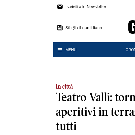
Gazzetta
Iscriviti alle Newsletter
di
Reggio
Sfoglia il quotidiano
MENU
CRO
In città
Teatro Valli: tor
aperitivi in terr
tutti