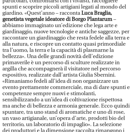
particolari, confrontarsi con i vivaisti, raccogliere
spunti e scoprire piccoli artigiani legati al mondo del
giardino. «Quest’anno – racconta
Luca Braglia,
genetista vegetale ideatore di Borgo Plantarum
–
abbiamo immaginato un’edizione che lega arte e
giardinaggio, nuove tecnologie e antiche saggezze, per
raccontare un giardinaggio che resta fedele alla terra e
alla natura, e riscopre un contatto quasi primordiale
tra l’uomo, la terra e la capacità di plasmarne la
bellezza». Una delle grandi novità dell’edizione
primaverile è un percorso di sculture realizzate in
argilla che accompagnerà il visitatore nel percorso
espositivo, realizzate dall’artista Giulia Sbernini.
«Rimaniamo fedeli all’idea di non organizzare un
evento prettamente commerciale, ma di dare spunti e
competenze sempre nuovi e stimolanti,
sensibilizzando a un’idea di coltivazione rispettosa
ma anche di bellezza e armonia generale. Ecco quindi
spuntare, tra uno stand di aromatiche e uno di rose,
un vaso artigianale, un’opera d’arte, prodotti bio del
territorio, un laboratorio di impaglio». La selezione
dei produttori e la dimensione raccolta rimangono i