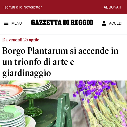
Gazzetta
Iscriviti alle Newsletter
ABBONATI
di
MENU
ACCEDI
Reggio
Da venerdì 25 aprile
Borgo Plantarum si accende in
un trionfo di arte e
giardinaggio