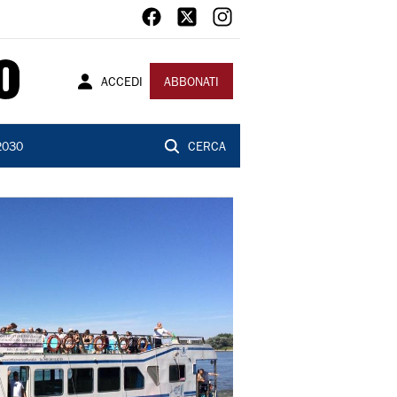
ACCEDI
ABBONATI
2030
CERCA