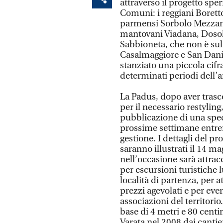
attraverso il progetto sp
Comuni: i reggiani Boretto,
parmensi Sorbolo Mezzani, 
mantovani Viadana, Dosol
Sabbioneta, che non è sul
Casalmaggiore e San Danie
stanziato una piccola cifr
determinati periodi dell’
La Padus, dopo aver trasc
per il necessario restyling,
pubblicazione di una spec
prossime settimane entrer
gestione. I dettagli del pr
saranno illustrati il 14 m
nell’occasione sarà attrac
per escursioni turistiche l
località di partenza, per a
prezzi agevolati e per even
associazioni del territor
base di 4 metri e 80 centi
Varata nel 2008 dai canti