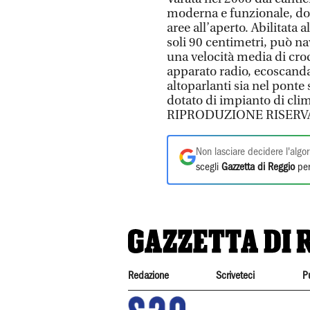
moderna e funzionale, dot
aree all’aperto. Abilitata
soli 90 centimetri, può na
una velocità media di cro
apparato radio, ecoscanda
altoparlanti sia nel ponte
dotato di impianto di cli
RIPRODUZIONE RISERV
Non lasciare decidere l'algor
scegli
Gazzetta di Reggio
per
Redazione
Scriveteci
P