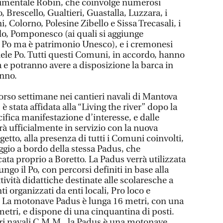
erimentale Robin, che coinvolge numerosi
 Brescello, Gualtieri, Guastalla, Luzzara, i
Colorno, Polesine Zibello e Sissa Trecasali, i
o, Pomponesco (ai quali si aggiunge
 Po ma è patrimonio Unesco), e i cremonesi
le Po. Tutti questi Comuni, in accordo, hanno
a e potranno avere a disposizione la barca in
anno.
orso settimane nei cantieri navali di Mantova
 è stata affidata alla “Living the river” dopo la
ifica manifestazione d’interesse, e dalle
à ufficialmente in servizio con la nuova
ogetto, alla presenza di tutti i Comuni coinvolti,
aggio a bordo della stessa Padus, che
cata proprio a Boretto. La Padus verrà utilizzata
ungo il Po, con percorsi definiti in base alla
ttività didattiche destinate alle scolaresche a
ti organizzati da enti locali, Pro loco e
io. La motonave Padus è lunga 16 metri, con una
metri, e dispone di una cinquantina di posti.
eri navali C.M.M., la Padus è una motonave