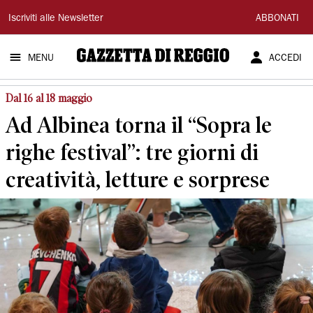
Gazzetta
Iscriviti alle Newsletter
ABBONATI
di
MENU
ACCEDI
Reggio
Dal 16 al 18 maggio
Ad Albinea torna il “Sopra le
righe festival”: tre giorni di
creatività, letture e sorprese