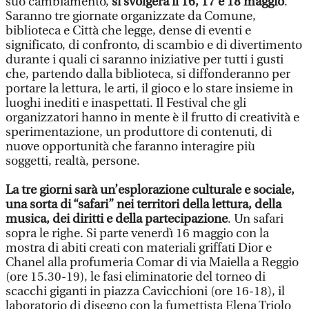
suo cambiamento,
si svolgerà il 16, 17 e 18 maggio
.
Saranno tre giornate organizzate da Comune,
biblioteca e Città che legge, dense di eventi e
significato, di confronto, di scambio e di divertimento
durante i quali ci saranno iniziative per tutti i gusti
che, partendo dalla biblioteca, si diffonderanno per
portare la lettura, le arti, il gioco e lo stare insieme in
luoghi inediti e inaspettati. Il Festival che gli
organizzatori hanno in mente è il frutto di creatività e
sperimentazione, un produttore di contenuti, di
nuove opportunità che faranno interagire più
soggetti, realtà, persone.
La tre giorni sarà un’esplorazione culturale e sociale,
una sorta di “safari” nei territori della lettura, della
musica, dei diritti e della partecipazione
. Un safari
sopra le righe. Si parte venerdì 16 maggio con la
mostra di abiti creati con materiali griffati Dior e
Chanel alla profumeria Comar di via Maiella a Reggio
(ore 15.30-19), le fasi eliminatorie del torneo di
scacchi giganti in piazza Cavicchioni (ore 16-18), il
laboratorio di disegno con la fumettista Elena Triolo