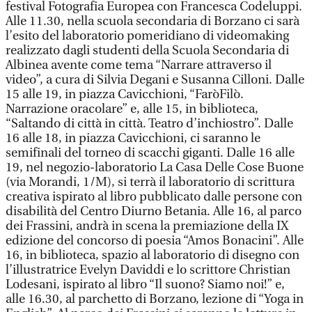
festival Fotografia Europea con Francesca Codeluppi.
Alle 11.30, nella scuola secondaria di Borzano ci sarà
l’esito del laboratorio pomeridiano di videomaking
realizzato dagli studenti della Scuola Secondaria di
Albinea avente come tema “Narrare attraverso il
video”, a cura di Silvia Degani e Susanna Cilloni. Dalle
15 alle 19, in piazza Cavicchioni, “FaròFilò.
Narrazione oracolare” e, alle 15, in biblioteca,
“Saltando di città in città. Teatro d’inchiostro”. Dalle
16 alle 18, in piazza Cavicchioni, ci saranno le
semifinali del torneo di scacchi giganti. Dalle 16 alle
19, nel negozio-laboratorio La Casa Delle Cose Buone
(via Morandi, 1/M), si terrà il laboratorio di scrittura
creativa ispirato al libro pubblicato dalle persone con
disabilità del Centro Diurno Betania. Alle 16, al parco
dei Frassini, andrà in scena la premiazione della IX
edizione del concorso di poesia “Amos Bonacini”. Alle
16, in biblioteca, spazio al laboratorio di disegno con
l’illustratrice Evelyn Daviddi e lo scrittore Christian
Lodesani, ispirato al libro “Il suono? Siamo noi!” e,
alle 16.30, al parchetto di Borzano, lezione di “Yoga in