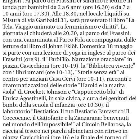
English”. Al parco dei Frassini ci saranno le letture in
tenda per bambini da 2 a 6 anni (ore 16.30) e da 7 a
10 anni (ore 17.30). Alle 18.30, nel locale Liquidi su
Misura di via Garibaldi 31, sarà presentato il libro “La
Tela. Viaggio animato tra femminismo e diritti”. La
giornata si chiuderà alle 20.30, al parco dei Frassini,
con una camminata al Parco Fola accompagnata dalle
letture dal libro di Johan Eklöf. Domenica 18 maggio
si parte con una lezione di yoga in inglese al parco dei
Frassini (ore 9), il “FaròFilò. Narrazione oracolare” in
piazza Cavicchioni (ore 10-19), la “Biblioteca vivente”
con i libri umani (ore 10-13), “Storie senza età” al
centro per anziani Casa Cervi (ore 10-11), racconti e
drammatizzazioni delle storie “Harold e la matita
viola” di Crockett Johnson e “Cappuccetto blu” di
Enrica Agostinelli, in sala civica, a cura dei genitori dei
bimbi della scuola d’infanzia (ore 10.30), il
laboratorio “Bestiatico. Il tuo Bestiario Fantastico! Il
Coccocane, il Gattofante e la Zanzarana: benvenuti
nel mondo dell’impossibile!” al Circolo Bellarosa, la
caccia al tesoro nei parchi albinetani con ritrovo in
piazza Cavicchioni (ore 16) e la finale del torneo di