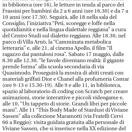
in biblioteca (ore 16), le letture in tenda al parco dei
Frassini per bambini da 2 a 6 anni (ore 16.30) e da 7 a
10 anni (ore 17.30). Seguirà, alle 18 nella sala del
Consiglio, l’iniziativa “Peti, scoregge e loffe nella
quotidianità e nella lingua dialettale reggiana” a cura
del Centro Studi sul dialetto reggiano. Alle 18.30, nel
parco di Villa Arnò, la “Camminata metabolica
letteraria” e, alle 21, al cinema Apollo, il film “Il
ragazzo dai pantaloni rosa”. Sabato 17 maggio, dalle
8.30 alle 12.30, “le favole diventano realtà: il gigante
prende forma” alla scuola secondaria di via
Quasimodo. Proseguirà la mostra di abiti creati con
materiali griffati Dior e Chanel alla profumeria Comar
(ore 9-13 e 15.30-19). Alle 9 e alle 11, in biblioteca,
spazio al laboratorio di coding con Scratch per creare
animazioni, storie interattive e piccoli videogame e,
alle 10, “Un tappeto di storie. Grandi libri per piccole
mani”. Alle 11 “This Body Made of Stardust di Viviane
Sassen” alla collezione Maramotti (via Fratelli Cervi
66 a Reggio): visita guidata gratuita alla personale di
Viviane Sassen, che si inserisce nella XX edizione del