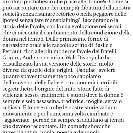
un titolo più fiabesco che piace alle donne!». Come si
può raccontare uno dei temi più dibattuti della nostra
società senza risultare retorico o nella peggiore delle
ipotesi senza fare mansplaining? Raccontando la
storia delle favole, con la sua evoluzione nei secoli
che ci racconta il cambiamento della condizione della
donna nel tempo. Dalle primissime forme di
narrazione orale alle raccolte scritte di Basile e
Perrault, fino alle più moderne favole dei fratelli
Grimm, Andersen e infine Walt Disney che ha
cristallizzato la sua versione delle storie, molto
diversa da quelle delle origini. “Fabulae” svelerà
quanto spaventosamente poco sappiamo
dell’universo delle fiabe e ci racconterà i terribili
segreti dietro l’origine del mito: storie fatte di
violenza, sesso, tradimenti e stupri dove la donna è
sempre e solo assassina, traditrice, moglie, serva o
schiava. E forse è ora che le nostre storie vadano
nuovamente e per l’ennesima volta cambiate e
“aggiornate” perché da sempre si adattano ai tempi
che devono raccontare. Un comedy show che
intreccia satira, ironia, poesia e denuncia,