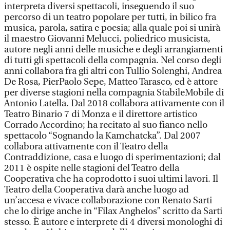
interpreta diversi spettacoli, inseguendo il suo
percorso di un teatro popolare per tutti, in bilico fra
musica, parola, satira e poesia; alla quale poi si unirà
il maestro Giovanni Melucci, poliedrico musicista,
autore negli anni delle musiche e degli arrangiamenti
di tutti gli spettacoli della compagnia. Nel corso degli
anni collabora fra gli altri con Tullio Solenghi, Andrea
De Rosa, PierPaolo Sepe, Matteo Tarasco, ed è attore
per diverse stagioni nella compagnia StabileMobile di
Antonio Latella. Dal 2018 collabora attivamente con il
Teatro Binario 7 di Monza e il direttore artistico
Corrado Accordino; ha recitato al suo fianco nello
spettacolo “Sognando la Kamchatcka”. Dal 2007
collabora attivamente con il Teatro della
Contraddizione, casa e luogo di sperimentazioni; dal
2011 è ospite nelle stagioni del Teatro della
Cooperativa che ha coprodotto i suoi ultimi lavori. Il
Teatro della Cooperativa darà anche luogo ad
un’accesa e vivace collaborazione con Renato Sarti
che lo dirige anche in “Filax Anghelos” scritto da Sarti
stesso. È autore e interprete di 4 diversi monologhi di