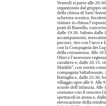
Venerdì si parte alle 20.3
organizzata dal gruppo stor
della chiesa di Sant’Anton
scherma scenica, focoleria
visitare in chiesa l’esposi
prati di Bianello, concert
dalle 19.30. Sabato dalle 
accampamenti, mercatino, 
pecore), tiro con l’arco e 
con la Compagnia dei Lupi 
della cornamusa. Alle 18 
Olmi e l’assessore regiona
cavaliere e, dalle 20.15, vi
Matilde”, con novità come 
compagnia Saltafossum. A
Battaglia e, dalle 23.30, b
villaggio apre alle 9. Alle
scuole dell’infanzia. Alle 
costume con il vescovo G
spettacoli in arena e, dall
rievocazione della reinfe