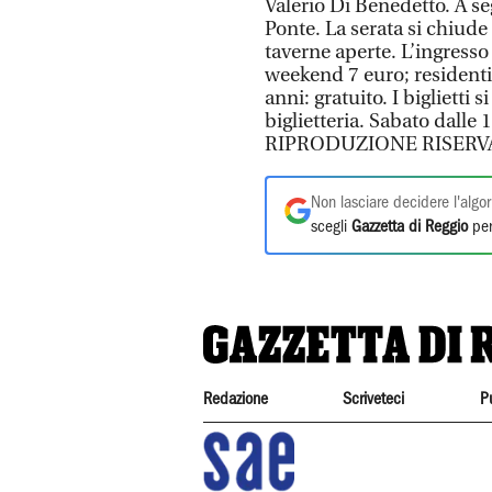
Valerio Di Benedetto. A seg
Ponte. La serata si chiude c
taverne aperte. L’ingress
weekend 7 euro; residenti
anni: gratuito. I biglietti 
biglietteria. Sabato dalle
RIPRODUZIONE RISERV
Non lasciare decidere l'algor
scegli
Gazzetta di Reggio
per
Redazione
Scriveteci
P