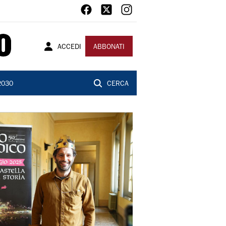
ACCEDI
ABBONATI
2030
CERCA