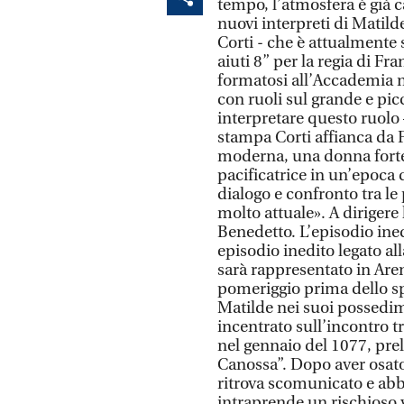
tempo, l’atmosfera è già ca
nuovi interpreti di Matilde
Corti - che è attualmente s
aiuti 8” per la regia di Fr
formatosi all’Accademia 
con ruoli sul grande e pic
interpretare questo ruolo 
stampa Corti affianca da 
moderna, una donna forte,
pacificatrice in un’epoca d
dialogo e confronto tra l
molto attuale». A dirigere 
Benedetto. L’episodio ine
episodio inedito legato al
sarà rappresentato in Aren
pomeriggio prima dello sp
Matilde nei suoi possedim
incentrato sull’incontro 
nel gennaio del 1077, pre
Canossa”. Dopo aver osato 
ritrova scomunicato e abb
intraprende un rischioso v