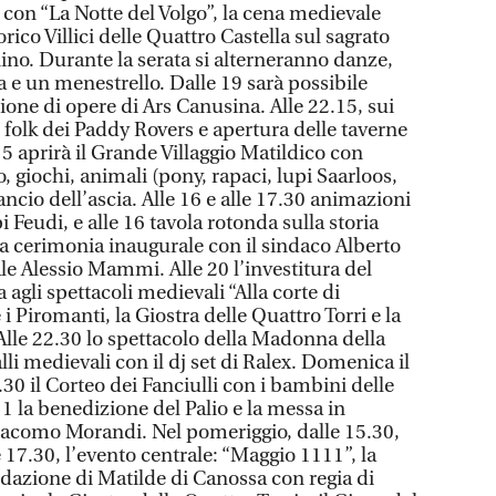
0 con “La Notte del Volgo”, la cena medievale
ico Villici delle Quattro Castella sul sagrato
ino. Durante la serata si alterneranno danze,
 e un menestrello. Dalle 19 sarà possibile
zione di opere di Ars Canusina. Alle 22.15, sui
o folk dei Paddy Rovers e apertura delle taverne
15 aprirà il Grande Villaggio Matildico con
giochi, animali (pony, rapaci, lupi Saarloos,
lancio dell’ascia. Alle 16 e alle 17.30 animazioni
Feudi, e alle 16 tavola rotonda sulla storia
la cerimonia inaugurale con il sindaco Alberto
le Alessio Mammi. Alle 20 l’investitura del
a agli spettacoli medievali “Alla corte di
i Piromanti, la Giostra delle Quattro Torri e la
lle 22.30 lo spettacolo della Madonna della
alli medievali con il dj set di Ralex. Domenica il
 9.30 il Corteo dei Fanciulli con i bambini delle
11 la benedizione del Palio e la messa in
iacomo Morandi. Nel pomeriggio, dalle 15.30,
e 17.30, l’evento centrale: “Maggio 1111”, la
udazione di Matilde di Canossa con regia di