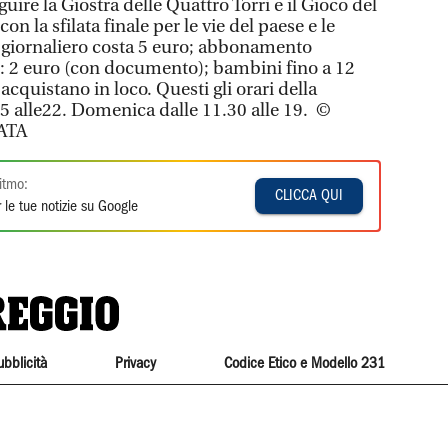
uire la Giostra delle Quattro Torri e il Gioco del
on la sfilata finale per le vie del paese e le
o giornaliero costa 5 euro; abbonamento
: 2 euro (con documento); bambini fino a 12
si acquistano in loco. Questi gli orari della
 15 alle22. Domenica dalle 11.30 alle 19. ©
ATA
itmo:
CLICCA QUI
 le tue notizie su Google
ubblicità
Privacy
Codice Etico e Modello 231