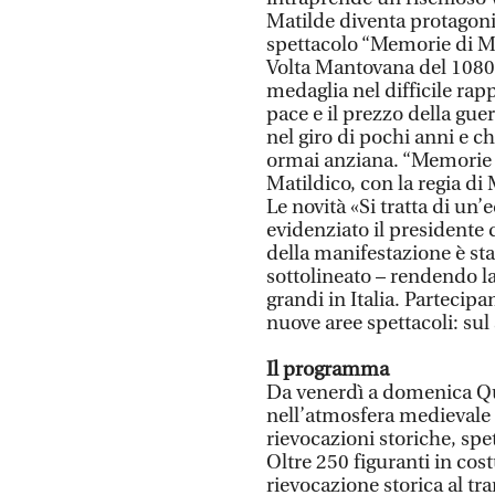
Matilde diventa protagoni
spettacolo “Memorie di Mo
Volta Mantovana del 1080, 
medaglia nel difficile rapp
pace e il prezzo della gue
nel giro di pochi anni e c
ormai anziana. “Memorie 
Matildico, con la regia d
Le novità «Si tratta di un’
evidenziato il presidente
della manifestazione è sta
sottolineato – rendendo la
grandi in Italia. Parteci
nuove aree spettacoli: sul
Il programma
Da venerdì a domenica Qu
nell’atmosfera medievale c
rievocazioni storiche, spet
Oltre 250 figuranti in cos
rievocazione storica al t