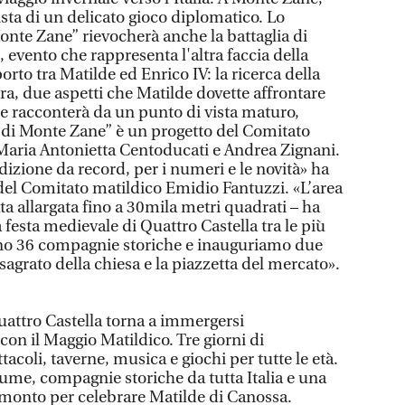
sta di un delicato gioco diplomatico. Lo
nte Zane” rievocherà anche la battaglia di
evento che rappresenta l'altra faccia della
orto tra Matilde ed Enrico IV: la ricerca della
rra, due aspetti che Matilde dovette affrontare
he racconterà da un punto di vista maturo,
di Monte Zane” è un progetto del Comitato
i Maria Antonietta Centoducati e Andrea Zignani.
edizione da record, per i numeri e le novità» ha
 del Comitato matildico Emidio Fantuzzi. «L’area
ta allargata fino a 30mila metri quadrati – ha
 festa medievale di Quattro Castella tra le più
pano 36 compagnie storiche e inauguriamo due
 sagrato della chiesa e la piazzetta del mercato».
attro Castella torna a immergersi
on il Maggio Matildico. Tre giorni di
tacoli, taverne, musica e giochi per tutte le età.
tume, compagnie storiche da tutta Italia e una
ramonto per celebrare Matilde di Canossa.