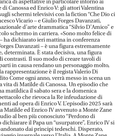
rica di aspettative in particolare intorno ai
 di Canossa ed Enrico V: gli attori Valentina
ugli schermi televisivi con la fiction “Che Dio ci
ancesco Vicario – e Giulio Forges Davanzati,
nazionale d’arte drammatica “Silvio D’Amico” e
colo schermo in carriera. «Sono molto felice di
– ha dichiarato ieri mattina in conferenza
Forges Davanzati – è una figura estremamente
 determinata. È stata decisiva, una figura
i contrasti. Il suo modo di creare tavoli di
e parti in causa rendano un personaggio molto,
la rappresentazione è il regista Valerio Di
dito Come ogni anno, verrà messo in scena un
la vita di Matilde di Canossa. Un episodio che
a matildica il sabato sera e la domenica
ettacolo che rievoca la Re infeudazione di
enti ad opera di Enrico V. L’episodio 2025 sarà
tra Matilde ed Enrico IV avvenuto a Monte Zane
ludio al ben più conosciuto “Perdono di
dichiarare il Papa un “usurpatore”, Enrico IV si
andonato dai principi tedeschi. Disperato,
iaggio invernale verso l'Italia. A Monte Zane,