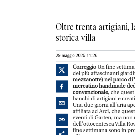
Oltre trenta artigiani, 
storica villa
29 maggio 2025 11:26
Correggio
Un fine settiman
dei più affascinanti giard
mezzanotte) nel parco di V
mercatino handmade dedi
convenzionale
, che quest
banchi di artigiani e creati
Una due giorni all’aria ap
affiliata ad Arci, che que
eventi di Garten, ma non r
dell’ottocentesca Villa Ro
fine settimana sono in pro