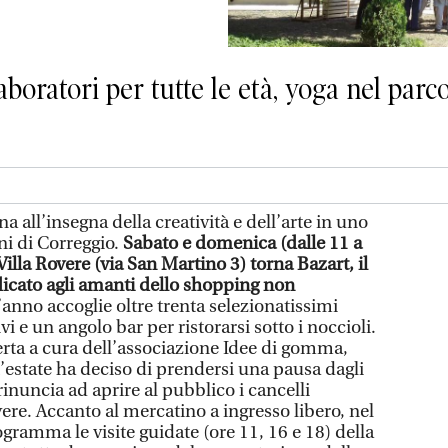
laboratori per tutte le età, yoga nel parc
a all’insegna della creatività e dell’arte in uno
ini di Correggio.
Sabato e domenica (dalle 11 a
illa Rovere (via San Martino 3) torna Bazart, il
cato agli amanti dello shopping non
’anno accoglie oltre trenta selezionatissimi
vi e un angolo bar per ristorarsi sotto i noccioli.
erta a cura dell’associazione Idee di gomma,
st’estate ha deciso di prendersi una pausa dagli
inuncia ad aprire al pubblico i cancelli
vere. Accanto al mercatino a ingresso libero, nel
gramma le visite guidate (ore 11, 16 e 18) della