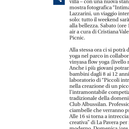
villa – con una nuova stanz
mostra fotografica “Inti
Lazzarini, un viaggio inte
solo: tutto il weekend sarà
alla bellezza. Sabato (ore 
air a cura di Cristiana Val
Picnic.
Alla stessa ora ci si potr
yoga nel parco in collabo
vinyasa flow yoga (livell
Anche i più giovani potran
bambini dagli 8 ai 12 anni
laboratorio di “Piccoli in
nella creazione di un picc
l’intramontabile competiz
tradizionale della domen
Club Albussilan. Professi
ciambelle che verranno pre
Alle 16 si torna a intrecci
creativa” di La Pavera per
moderno. Domenica (ore 11