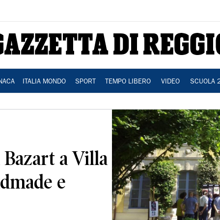
NACA
ITALIA MONDO
SPORT
TEMPO LIBERO
VIDEO
SCUOLA 
 Bazart a Villa
andmade e