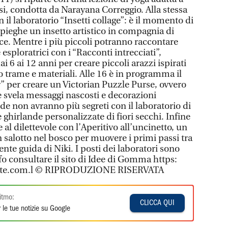
si, condotta da Narayana Correggio. Alla stessa
n il laboratorio “Insetti collage”: è il momento di
e pieghe un insetto artistico in compagnia di
rice. Mentre i più piccoli potranno raccontare
 esploratrici con i “Racconti intrecciati”,
 6 ai 12 anni per creare piccoli arazzi ispirati
 trame e materiali. Alle 16 è in programma il
 per creare un Victorian Puzzle Purse, ovvero
e svela messaggi nascosti e decorazioni
de non avranno più segreti con il laboratorio di
 ghirlande personalizzate di fiori secchi. Infine
e al dilettevole con l’Aperitivo all’uncinetto, un
salotto nel bosco per muovere i primi passi tra
iente guida di Niki. I posti dei laboratori sono
info consultare il sito di Idee di Gomma https:
site.com.l © RIPRODUZIONE RISERVATA
itmo:
CLICCA QUI
 le tue notizie su Google