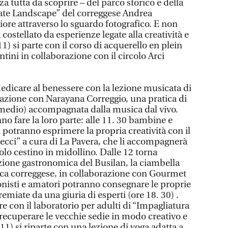
a tutta da scoprire – del parco storico e della
mate Landscape” del correggese Andrea
riore attraverso lo sguardo fotografico. E non
 costellato da esperienze legate alla creatività e
11) si parte con il corso di acquerello en plein
entini in collaborazione con il circolo Arci
à dedicare al benessere con la lezione musicata di
razione con Narayana Correggio, una pratica di
o medio) accompagnata dalla musica dal vivo.
no fare la loro parte: alle 11. 30 bambine e
 potranno esprimere la propria creatività con il
trecci” a cura di La Pavera, che li accompagnerà
olo cestino in midollino. Dalle 12 torna
ione gastronomica del Busilan, la ciambella
ica correggese, in collaborazione con Gourmet
onisti e amatori potranno consegnare le proprie
miate da una giuria di esperti (ore 18. 30) .
are con il laboratorio per adulti di “Impagliatura
 recuperare le vecchie sedie in modo creativo e
) si riparte con una lezione di yoga adatta a