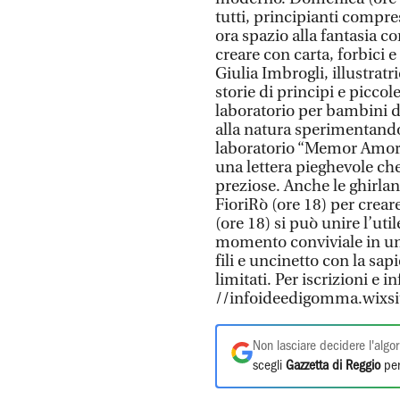
tutti, principianti compre
ora spazio alla fantasia co
creare con carta, forbici 
Giulia Imbrogli, illustrat
storie di principi e piccole
laboratorio per bambini dai
alla natura sperimentando
laboratorio “Memor Amor”
una lettera pieghevole ch
preziose. Anche le ghirlan
FioriRò (ore 18) per creare
(ore 18) si può unire l’util
momento conviviale in un 
fili e uncinetto con la sap
limitati. Per iscrizioni e 
//infoideedigomma.wix
Non lasciare decidere l'algor
scegli
Gazzetta di Reggio
per