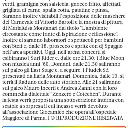
verdi, gramigna con salsiccia, gnocco fritto, affettati,
grigliata di carne, spalla cotta, patatine e pinsa.
Saranno inoltre visitabili l’esposizione delle maschere
del Carnevale di Vittorio Bartoli e la mostra di pittura
di Marialuisa Montanari dal titolo “L’ambiente
circostante come fonte di ispirazione e riflessione”.
Inoltre ci saranno laboratori e spettacoli per bambini
con Stefi e, dalle 18, prosecco e spritz con dj Spaggio
nell’area aperitivi. Oggi, nell’arena concerti si
esibiranno i Surf Rider e, dalle ore 21.30, i Blue Moon
con musica anni ’60. Domani, dalle 21.30 saliranno
sul palco gli East Stage e, a seguire, i Piudek Sé,
presentati da Ilaria Montanari. Domenica, dalle 19, si
terrà il Raduno delle auto storiche. Alle 21 saliranno
sul palco Mauro Incerti e Andrea Zanni con la loro
commedia dialettale “Zenzero e Cotechen”. Durante
la festa verrà proposta una sottoscrizione interna con
scatole a sorpresa il cui incasso verrà devoluto
all’associazione Giocamico che opera all’ospedale
Maggiore di Parma. l © RIPRODUZIONE RISERVATA