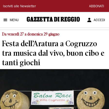
Gazzetta
Iscriviti alle Newsletter
ABBONATI
di
MENU
ACCEDI
Reggio
Da venerdì 27 a domenica 29 giugno
Festa dell’Aratura a Cogruzzo
tra musica dal vivo, buon cibo e
tanti giochi