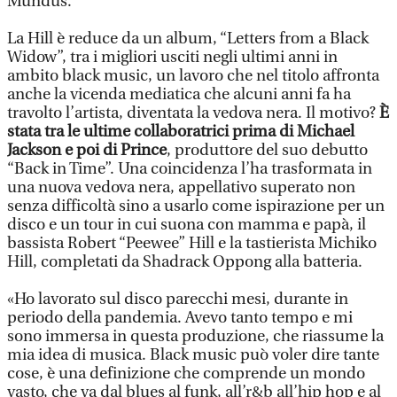
Mundus.
La Hill è reduce da un album, “Letters from a Black
Widow”, tra i migliori usciti negli ultimi anni in
ambito black music, un lavoro che nel titolo affronta
anche la vicenda mediatica che alcuni anni fa ha
travolto l’artista, diventata la vedova nera. Il motivo?
È
stata tra le ultime collaboratrici prima di Michael
Jackson e poi di Prince
, produttore del suo debutto
“Back in Time”. Una coincidenza l’ha trasformata in
una nuova vedova nera, appellativo superato non
senza difficoltà sino a usarlo come ispirazione per un
disco e un tour in cui suona con mamma e papà, il
bassista Robert “Peewee” Hill e la tastierista Michiko
Hill, completati da Shadrack Oppong alla batteria.
«Ho lavorato sul disco parecchi mesi, durante in
periodo della pandemia. Avevo tanto tempo e mi
sono immersa in questa produzione, che riassume la
mia idea di musica. Black music può voler dire tante
cose, è una definizione che comprende un mondo
vasto, che va dal blues al funk, all’r&b all’hip hop e al