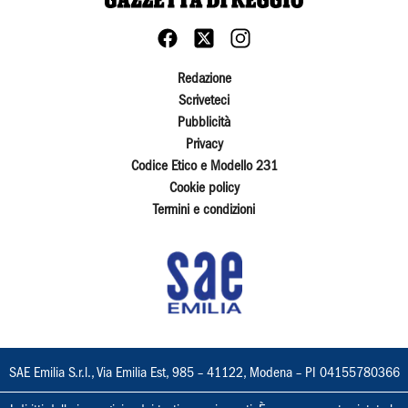
Redazione
Scriveteci
Pubblicità
Privacy
Codice Etico e Modello 231
Cookie policy
Termini e condizioni
SAE Emilia S.r.l., Via Emilia Est, 985 – 41122, Modena – PI 04155780366