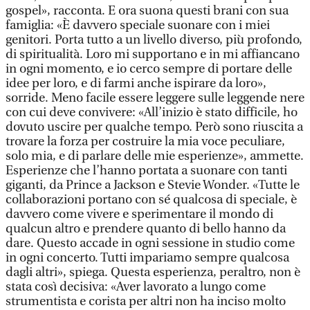
gospel», racconta. E ora suona questi brani con sua
famiglia: «È davvero speciale suonare con i miei
genitori. Porta tutto a un livello diverso, più profondo,
di spiritualità. Loro mi supportano e in mi affiancano
in ogni momento, e io cerco sempre di portare delle
idee per loro, e di farmi anche ispirare da loro»,
sorride. Meno facile essere leggere sulle leggende nere
con cui deve convivere: «All’inizio è stato difficile, ho
dovuto uscire per qualche tempo. Però sono riuscita a
trovare la forza per costruire la mia voce peculiare,
solo mia, e di parlare delle mie esperienze», ammette.
Esperienze che l’hanno portata a suonare con tanti
giganti, da Prince a Jackson e Stevie Wonder. «Tutte le
collaborazioni portano con sé qualcosa di speciale, è
davvero come vivere e sperimentare il mondo di
qualcun altro e prendere quanto di bello hanno da
dare. Questo accade in ogni sessione in studio come
in ogni concerto. Tutti impariamo sempre qualcosa
dagli altri», spiega. Questa esperienza, peraltro, non è
stata così decisiva: «Aver lavorato a lungo come
strumentista e corista per altri non ha inciso molto