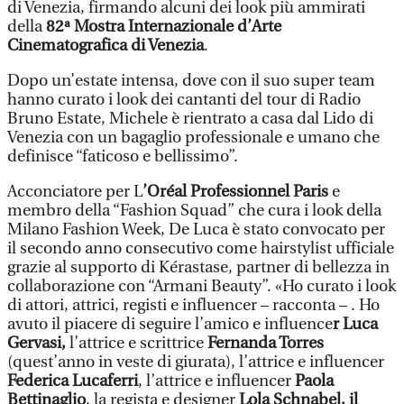
di Venezia, firmando alcuni dei look più ammirati
della
82ª Mostra Internazionale d’Arte
Cinematografica di Venezia
.
Dopo un’estate intensa, dove con il suo super team
hanno curato i look dei cantanti del tour di Radio
Bruno Estate, Michele è rientrato a casa dal Lido di
Venezia con un bagaglio professionale e umano che
definisce “faticoso e bellissimo”.
Acconciatore per L
’Oréal Professionnel Paris
e
membro della “Fashion Squad” che cura i look della
Milano Fashion Week, De Luca è stato convocato per
il secondo anno consecutivo come hairstylist ufficiale
grazie al supporto di Kérastase, partner di bellezza in
collaborazione con “Armani Beauty”. «Ho curato i look
di attori, attrici, registi e influencer – racconta – . Ho
avuto il piacere di seguire l’amico e influence
r Luca
Gervasi,
l’attrice e scrittrice
Fernanda Torres
(quest’anno in veste di giurata), l’attrice e influencer
Federica Lucaferri
, l’attrice e influencer
Paola
Bettinaglio
, la regista e designer
Lola Schnabel, il