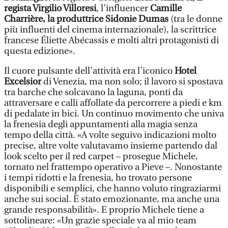
regista Virgilio Villoresi
, l’influencer
Camille
Charrière, la produttrice Sidonie Dumas
(tra le donne
più influenti del cinema internazionale), la scrittrice
francese Éliette Abécassis e molti altri protagonisti di
questa edizione».
Il cuore pulsante dell’attività era l’iconico
Hotel
Excelsior
di Venezia, ma non solo; il lavoro si spostava
tra barche che solcavano la laguna, ponti da
attraversare e calli affollate da percorrere a piedi e km
di pedalate in bici. Un continuo movimento che univa
la frenesia degli appuntamenti alla magia senza
tempo della città. «A volte seguivo indicazioni molto
precise, altre volte valutavamo insieme partendo dal
look scelto per il red carpet – prosegue Michele,
tornato nel frattempo operativo a Pieve –. Nonostante
i tempi ridotti e la frenesia, ho trovato persone
disponibili e semplici, che hanno voluto ringraziarmi
anche sui social. È stato emozionante, ma anche una
grande responsabilità». E proprio Michele tiene a
sottolineare: «Un grazie speciale va al mio team