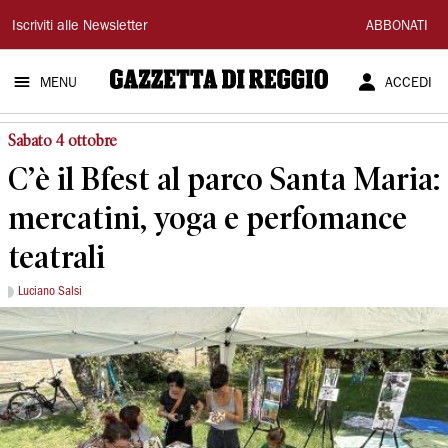
Gazzetta
Iscriviti alle Newsletter
ABBONATI
di
MENU
ACCEDI
Reggio
Sabato 4 ottobre
C’è il Bfest al parco Santa Maria:
mercatini, yoga e perfomance
teatrali
Luciano Salsi