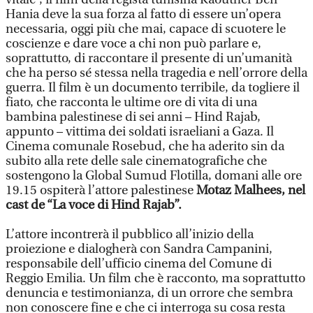
Hania deve la sua forza al fatto di essere un’opera
necessaria, oggi più che mai, capace di scuotere le
coscienze e dare voce a chi non può parlare e,
soprattutto, di raccontare il presente di un’umanità
che ha perso sé stessa nella tragedia e nell’orrore della
guerra. Il film è un documento terribile, da togliere il
fiato, che racconta le ultime ore di vita di una
bambina palestinese di sei anni – Hind Rajab,
appunto – vittima dei soldati israeliani a Gaza. Il
Cinema comunale Rosebud, che ha aderito sin da
subito alla rete delle sale cinematografiche che
sostengono la Global Sumud Flotilla, domani alle ore
19.15 ospiterà l’attore palestinese
Motaz Malhees, nel
cast de “La voce di Hind Rajab”.
L’attore incontrerà il pubblico all’inizio della
proiezione e dialogherà con Sandra Campanini,
responsabile dell’ufficio cinema del Comune di
Reggio Emilia. Un film che è racconto, ma soprattutto
denuncia e testimonianza, di un orrore che sembra
non conoscere fine e che ci interroga su cosa resta