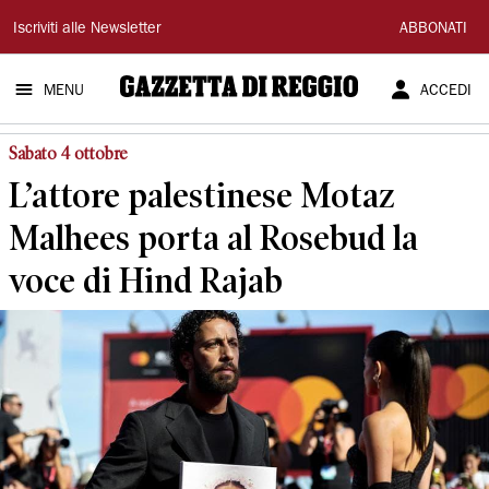
Gazzetta
Iscriviti alle Newsletter
ABBONATI
di
MENU
ACCEDI
Reggio
Sabato 4 ottobre
L’attore palestinese Motaz
Malhees porta al Rosebud la
voce di Hind Rajab