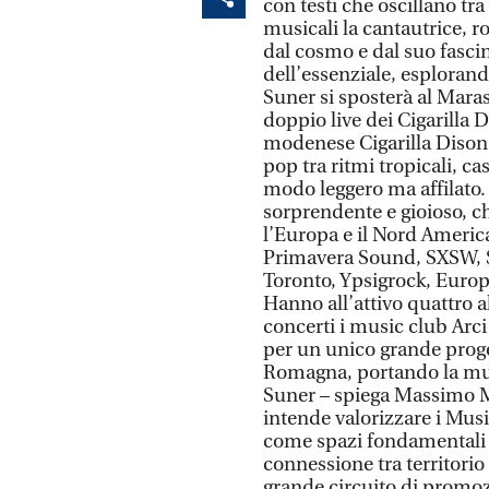
con testi che oscillano tr
musicali la cantautrice, ro
dal cosmo e dal suo fascino
dell’essenziale, esploran
Suner si sposterà al Maras
doppio live dei Cigarilla D
modenese Cigarilla Disonas
pop tra ritmi tropicali, ca
modo leggero ma affilato.
sorprendente e gioioso, che
l’Europa e il Nord Americ
Primavera Sound, SXSW, S
Toronto, Ypsigrock, Euro
Hanno all’attivo quattro 
concerti i music club Arci
per un unico grande proge
Romagna, portando la music
Suner – spiega Massimo M
intende valorizzare i Mus
come spazi fondamentali 
connessione tra territorio 
grande circuito di promoz