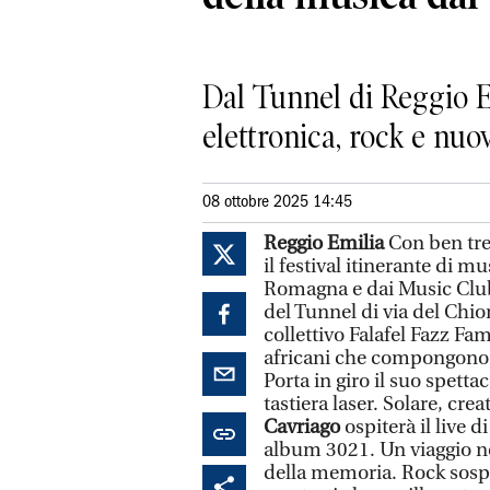
Dal Tunnel di Reggio E
elettronica, rock e nu
08 ottobre 2025 14:45
Reggio Emilia
Con ben tre
il festival itinerante di m
Romagna e dai Music Club 
del Tunnel di via del Chi
collettivo Falafel Fazz Fa
africani che compongono n
Porta in giro il suo spett
tastiera laser. Solare, crea
Cavriago
ospiterà il live 
album 3021. Un viaggio nel
della memoria. Rock sospeso