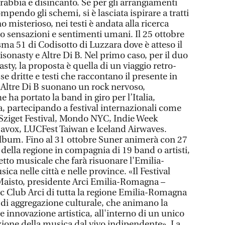
a rabbia e disincanto. Se per gli arrangiamenti
mpendo gli schemi, si è lasciata ispirare a tratti
 misterioso, nei testi è andata alla ricerca
do sensazioni e sentimenti umani. Il 25 ottobre
ma 51 di Codisotto di Luzzara dove è atteso il
isonasty e Altre Di B. Nel primo caso, per il duo
ty, la proposta è quella di un viaggio retro-
sse dritte e testi che raccontano il presente in
 Altre Di B suonano un rock nervoso,
 ha portato la band in giro per l’Italia,
a, partecipando a festival internazionali come
ziget Festival, Mondo NYC, Indie Week
pavox, LUCFest Taiwan e Iceland Airwaves.
album. Fino al 31 ottobre Suner animerà con 27
 della regione in compagnia di 19 band o artisti,
tto musicale che farà risuonare l'Emilia-
a nelle città e nelle province. «Il Festival
aisto, presidente Arci Emilia-Romagna –
ic Club Arci di tutta la regione Emilia-Romagna
di aggregazione culturale, che animano la
e innovazione artistica, all'interno di un unico
ione della musica dal vivo indipendente». La