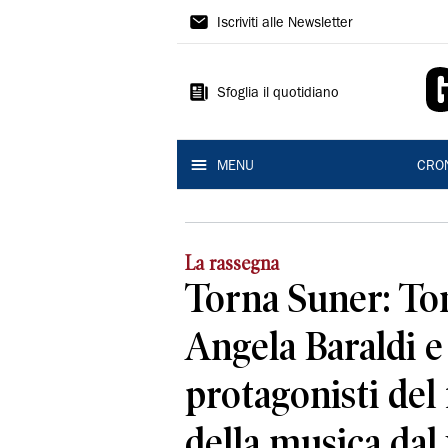
Gazzetta
Iscriviti alle Newsletter
di
Reggio
Sfoglia il quotidiano
MENU
CRO
La rassegna
Torna Suner: To
Angela Baraldi e
protagonisti del 
della musica dal