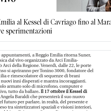
milia al Kessel di Cavriago fino al Mara
ove sperimentazioni
 appuntamenti, a Reggio Emilia ritorna Suner,
usica dal vivo organizzato da Arci Emilia-
Arci della Regione. Venerdì, dalle 22, le porte
onso si apriranno per Tonino 3000, fondatore del
milia e rimescolatore di sequenze di brani
uovi inni disperati e mantra incoraggianti.
acolo armato solo di microfono, computer e
tivo, tutto da ballare
. Il 17 ottobre il Kessel di
di Angela Baraldi che presenterà il suo nuovo
 futuro per parlare, in realtà, del presente e
 tra sintetizzatori spaziali e visioni interiori,