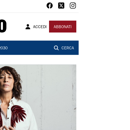
ACCEDI
ABBONATI
2030
CERCA