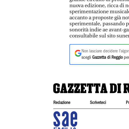
nuova edizione, ricca di n
sperimentazione musicale 
accanto a proposte già not
sperimentale, passando pe
sonorità indie ae avant-g
consultabile sul sito su
Non lasciare decidere l'algor
scegli
Gazzetta di Reggio
per
Redazione
Scriveteci
P