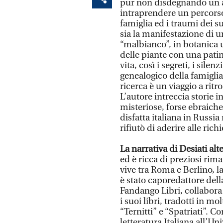
pur non disdegnando un a
intraprendere un percorso 
famiglia ed i traumi dei s
sia la manifestazione di u
“malbianco”, in botanica u
delle piante con una patin
vita, così i segreti, i sile
genealogico della famiglia
ricerca è un viaggio a ritr
L’autore intreccia storie in
misteriose, forse ebraiche 
disfatta italiana in Russia
rifiutò di aderire alle ric
La narrativa di Desiati al
ed è ricca di preziosi rima
vive tra Roma e Berlino, l
è stato caporedattore dell
Fandango Libri, collabora
i suoi libri, tradotti in mo
“Ternitti” e “Spatriati”. C
letteratura Italiana all’Uni