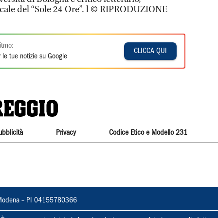
cale del “Sole 24 Ore”. l © RIPRODUZIONE
itmo:
CLICCA QUI
 le tue notizie su Google
ubblicità
Privacy
Codice Etico e Modello 231
22, Modena – PI 04155780366