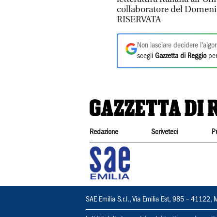
collaboratore del Domeni
RISERVATA
Non lasciare decidere l'algor
scegli
Gazzetta di Reggio
per
Redazione
Scriveteci
P
SAE Emilia S.r.l., Via Emilia Est, 985 – 411