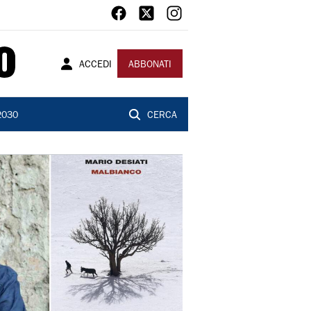
ACCEDI
ABBONATI
2030
CERCA