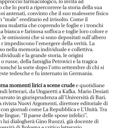
pproccio farmacologico, lo invita ad
che lo porti a ripercorrere la storia della sua
uoi antenati, convinto che il suo malessere fisico
n “male” ereditario ed irrisolto. Come il
na malattia che coprendo le foglie e i tronchi
a bianca e farinosa soffoca e toglie loro colore e
nzi, le omissioni che si sono depositati sull’albero
 r impediscono l’emergere della verità. La
oso nella memoria individuale e collettiva.
dividuali e la grande storia, le origini
o russe, della famiglia Petrovici e la tragica
 nonché la sorte dopo l’otto settembre di chi si
hieste tedesche e fu internato in Germania.
terna momenti lirici a scene crude
e quotidiane
ndi letterari, da Ungaretti a Kafka. Mario Desiati
aureato in giurisprudenza all’Università di Bari,
a rivista Nuovi Argomenti, direttore editoriale di
 con giornali come La Repubblica e L’Unità. Tra
lte lingue, “Il paese delle spose infelici”,
on lui dialogherà Gino Ruozzi, già docente di
versità di Bologna e critico letterario,