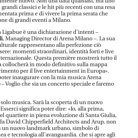
almente nuovo. Non una data qualsiasi, ma uno
grandi classici e le hit più recenti con una resa
entata prima e di vivere la prima serata che
ne di grandi eventi a Milano.
n Ligabue è una dichiarazione d’intenti –
i
, Managing Director di Arena Milano –. La sua
ulturale rappresentano alla perfezione ciò
re: momenti straordinari, identità forti e live
nternazionale. Questa première mostrerà tutto il
la collocherà in modo definitivo sulla mappa
imento per il live entertainment in Europa».
 poter inaugurare con la mia musica Arena
e
– Voglio che sia un concerto speciale e faremo
 solo musica. Sarà la scoperta di un nuovo
Esserci significa poter dire: «Io, alla prima,
del quartiere in piena evoluzione di Santa Giulia,
da David Chipperfield Architects and Arup, non
a un nuovo landmark urbano, simbolo di
 e tecnologia all’avanguardia. che si apre agli