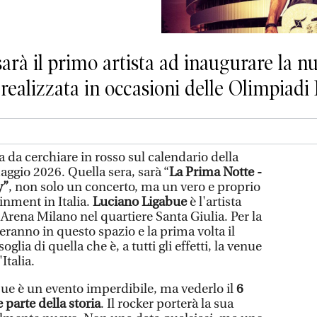
sarà il primo artista ad inaugurare la n
 realizzata in occasioni delle Olimpiadi 
 da cerchiare in rosso sul calendario della
maggio 2026. Quella sera, sarà “
La Prima Notte -
y”
, non solo un concerto, ma un vero e proprio
ainment in Italia.
Luciano Ligabue
è l'artista
l’Arena Milano nel quartiere Santa Giulia. Per la
eranno in questo spazio e la prima volta il
glia di quella che è, a tutti gli effetti, la venue
Italia.
bue è un evento imperdibile, ma vederlo il
6
 parte della storia
. Il rocker porterà la sua