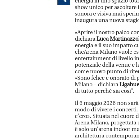
energia in uno spazio tot
show unico per ascoltare i 
sonora e visiva mai sperim
inaugura una nuova stagio
«Aprire il nostro palco co
dichiara
Luca Martinazzol
energia e il suo impatto c
cheArena Milano vuole esse
entertainment di livello i
potenziale della venue e 
come nuovo punto di rifer
«Sono felice e onorato di
Milano – dichiara
Ligabu
di tutto perché sia così”.
Il 6 maggio 2026 non sarà
modo di vivere i concerti. 
c'ero». Situata nel cuore 
Arena Milano, progettata 
è solo un’arena indoor m
architettura contemporanea