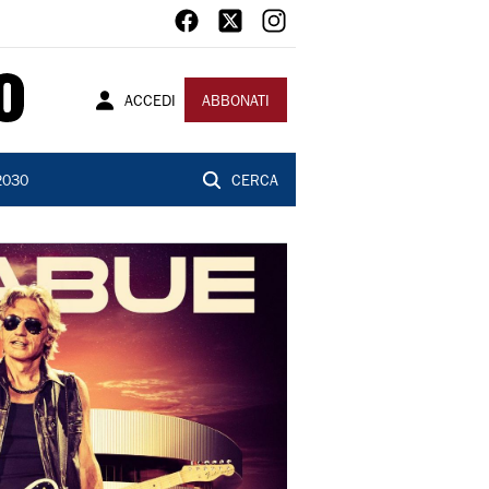
ACCEDI
ABBONATI
2030
CERCA