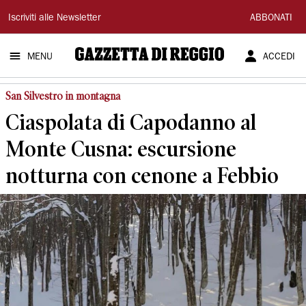
Gazzetta
Iscriviti alle Newsletter
ABBONATI
di
MENU
ACCEDI
Reggio
San Silvestro in montagna
Ciaspolata di Capodanno al
Monte Cusna: escursione
notturna con cenone a Febbio