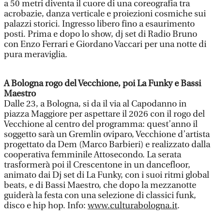
a 50 metri diventa il cuore di una coreografia tra
acrobazie, danza verticale e proiezioni cosmiche sui
palazzi storici. Ingresso libero fino a esaurimento
posti. Prima e dopo lo show, dj set di Radio Bruno
con Enzo Ferrari e Giordano Vaccari per una notte di
pura meraviglia.
A Bologna rogo del Vecchione, poi La Funky e Bassi
Maestro
Dalle 23, a Bologna, si da il via al Capodanno in
piazza Maggiore per aspettare il 2026 con il rogo del
Vecchione al centro del programma: quest’anno il
soggetto sarà un Gremlin oviparo, Vecchione d’artista
progettato da Dem (Marco Barbieri) e realizzato dalla
cooperativa femminile Attosecondo. La serata
trasformerà poi il Crescentone in un dancefloor,
animato dai Dj set di La Funky, con i suoi ritmi global
beats, e di Bassi Maestro, che dopo la mezzanotte
guiderà la festa con una selezione di classici funk,
disco e hip hop. Info:
www.culturabologna.it
.