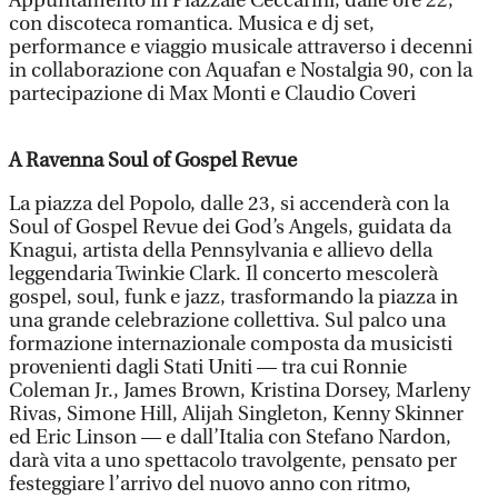
Appuntamento in Piazzale Ceccarini, dalle ore 22,
con discoteca romantica. Musica e dj set,
performance e viaggio musicale attraverso i decenni
in collaborazione con Aquafan e Nostalgia 90, con la
partecipazione di Max Monti e Claudio Coveri
A Ravenna
Soul of Gospel Revue
La piazza del Popolo, dalle 23, si accenderà con la
Soul of Gospel Revue dei God’s Angels, guidata da
Knagui, artista della Pennsylvania e allievo della
leggendaria Twinkie Clark. Il concerto mescolerà
gospel, soul, funk e jazz, trasformando la piazza in
una grande celebrazione collettiva. Sul palco una
formazione internazionale composta da musicisti
provenienti dagli Stati Uniti — tra cui Ronnie
Coleman Jr., James Brown, Kristina Dorsey, Marleny
Rivas, Simone Hill, Alijah Singleton, Kenny Skinner
ed Eric Linson — e dall’Italia con Stefano Nardon,
darà vita a uno spettacolo travolgente, pensato per
festeggiare l’arrivo del nuovo anno con ritmo,