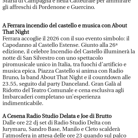
Maria di Campagna e nella Cattedrale per ammirare
gli affreschi di Pordenone e Guercino.
A Ferrara incendio del castello e musica con About
That Night
Ferrara accoglie il 2026 con il suo evento simbolo: il
Capodanno al Castello Estense. Giunto alla 26ª
edizione, il celebre Incendio del Castello illuminerà la
notte di San Silvestro con uno spettacolo
piromusicale unico in Italia, tra fuochi d’artificio e
musica epica. Piazza Castello si anima con Radio
Bruno, la band About That Night e il countdown alle
23.55, seguito dal party Danceland. Gran Galà al
Ridotto del Teatro Comunale e cena esclusiva agli
Imbarcaderi completano un’esperienza
indimenticabile.
A Cesena Radio Studio Delata e Joe di Brutto
Dalle ore 22 dj set di Radio Studio Delta con
Jurymaru, Sandro Base, Manilo e Cleto scalderà
l’atmosfera in attesa delle ore 23 quando sul palco