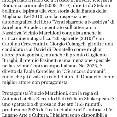
interpretato il ruolo de Il Freddo nella serie televisiva
Romanzo criminale (2008-2010), diretta da Stefano
Sollima e ispirata alla vera storia della Banda della
Magliana. Nel 2010, con la trasposizione
autobiografica del libro "Venti sigarette a Nassiriya" di
Aureliano Amadei, incentrato sull'attentato a
Nassiriya, Vicinio Marchioni conquista anche la
critica cinematografica. “20 sigarette (2010)” con
Carolina Crescentini e Giorgio Colangeli, gli offre una
candidatura ai David di Donatello come miglior
attore protagonista, ma anche il premio Gugliemo
Biraghi, il premio Pasinetti e una menzione speciale
nella sezione Controcampo Italiano. Nel 2023, è
diretto da Paola Cortellesi in “C'è ancora domani”:
ruolo che gli è valso la candidatura di Donatello come
miglior attore non protagonista.
Protagonista Vinicio Marchioni, con la regia di
Antonio Latella, Riccardo III di William Shakespeare è
uno spettacolo di prosa in due atti (155 minuti),
produzione 2025 del Teatro Stabile dell’Umbria e LAC
Lugano Arte e Cultura. I biglietti sono disponibili a