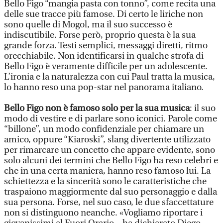
Bello Figo “mangia pasta con tonno”, come recita una
delle sue tracce più famose. Di certo le liriche non
sono quelle di Mogol, ma il suo successo è
indiscutibile. Forse però, proprio questa è la sua
grande forza. Testi semplici, messaggi diretti, ritmo
orecchiabile. Non identificarsi in qualche strofa di
Bello Figo è veramente difficile per un adolescente.
L’ironia e la naturalezza con cui Paul tratta la musica,
lo hanno reso una pop-star nel panorama italiano.
Bello Figo non è famoso solo per la sua musica
: il suo
modo di vestire e di parlare sono iconici. Parole come
“billone”, un modo confidenziale per chiamare un
amico, oppure “Kiaroski”, slang divertente utilizzato
per rimarcare un concetto che appare evidente, sono
solo alcuni dei termini che Bello Figo ha reso celebri e
che in una certa maniera, hanno reso famoso lui. La
schiettezza e la sincerità sono le caratteristiche che
traspaiono maggiormente dal suo personaggio e dalla
sua persona. Forse, nel suo caso, le due sfaccettature
non si distinguono neanche. «Vogliamo riportare i