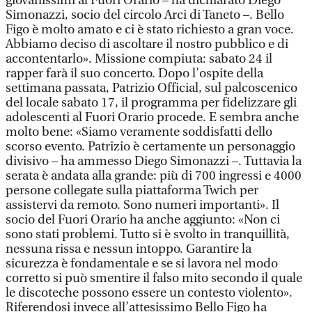
giovanissimi al Fuori Orario – ha dichiarato Diego
Simonazzi, socio del circolo Arci di Taneto –. Bello
Figo è molto amato e ci è stato richiesto a gran voce.
Abbiamo deciso di ascoltare il nostro pubblico e di
accontentarlo». Missione compiuta: sabato 24 il
rapper farà il suo concerto. Dopo l’ospite della
settimana passata, Patrizio Official, sul palcoscenico
del locale sabato 17, il programma per fidelizzare gli
adolescenti al Fuori Orario procede. E sembra anche
molto bene: «Siamo veramente soddisfatti dello
scorso evento. Patrizio è certamente un personaggio
divisivo – ha ammesso Diego Simonazzi –. Tuttavia la
serata è andata alla grande: più di 700 ingressi e 4000
persone collegate sulla piattaforma Twich per
assistervi da remoto. Sono numeri importanti». Il
socio del Fuori Orario ha anche aggiunto: «Non ci
sono stati problemi. Tutto si è svolto in tranquillità,
nessuna rissa e nessun intoppo. Garantire la
sicurezza è fondamentale e se si lavora nel modo
corretto si può smentire il falso mito secondo il quale
le discoteche possono essere un contesto violento».
Riferendosi invece all’attesissimo Bello Figo ha