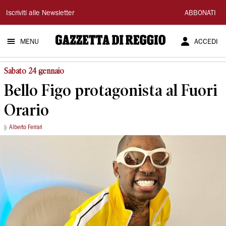
Gazzetta
Iscriviti alle Newsletter
ABBONATI
di
MENU
ACCEDI
Reggio
Sabato 24 gennaio
Bello Figo protagonista al Fuori
Orario
Alberto Ferrari